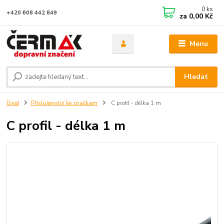
0
ks
+420 608 442 849
za
0,00 Kč
Menu
Hledat
Úvod
Příslušenství ke značkam
C profil - délka 1 m
C profil - délka 1 m