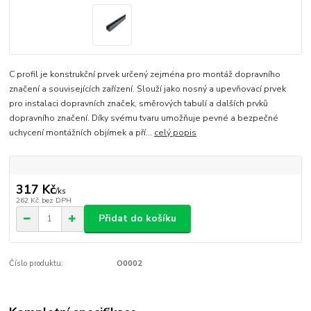
C profil je konstrukční prvek určený zejména pro montáž dopravního
značení a souvisejících zařízení. Slouží jako nosný a upevňovací prvek
pro instalaci dopravních značek, směrových tabulí a dalších prvků
dopravního značení. Díky svému tvaru umožňuje pevné a bezpečné
uchycení montážních objímek a pří...
celý popis
317 Kč
/
ks
262 Kč
bez DPH
Přidat do košíku
Číslo produktu:
O0002