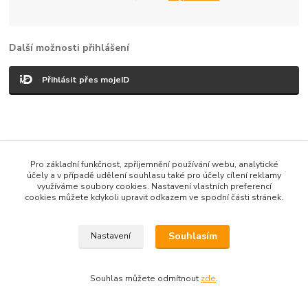
Další možnosti přihlášení
Přihlásit přes mojeID
Pro základní funkčnost, zpříjemnění používání webu, analytické
Vytvořeno na
Eshop-rychle.cz
účely a v případě udělení souhlasu také pro účely cílení reklamy
využíváme soubory cookies. Nastavení vlastních preferencí
cookies můžete kdykoli upravit odkazem ve spodní části stránek.
Souhlasím
Nastavení
Souhlas můžete odmítnout
zde
.