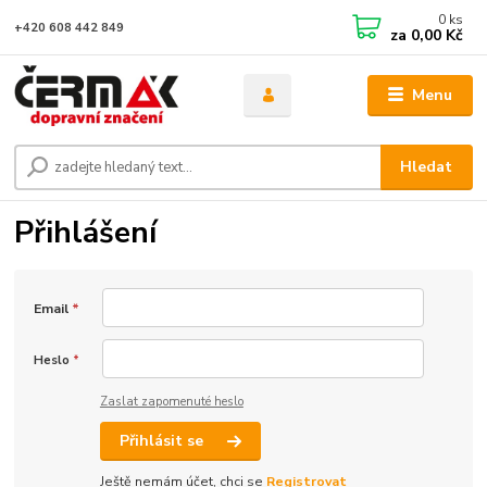
0
ks
+420 608 442 849
za
0,00 Kč
Menu
Hledat
Přihlášení
Email
*
Heslo
*
Zaslat zapomenuté heslo
Přihlásit se
Ještě nemám účet, chci se
Registrovat