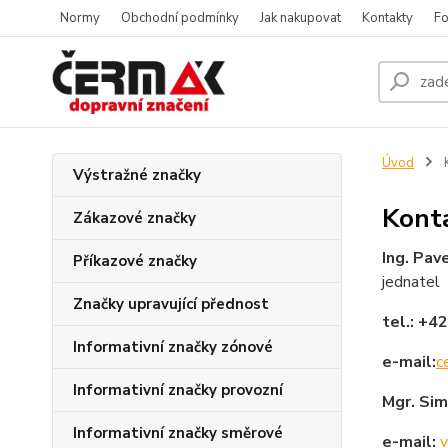
Normy
Obchodní podmínky
Jak nakupovat
Kontakty
Fo
Úvod
K
Výstražné značky
Kont
Zákazové značky
Ing. Pav
Příkazové značky
jednatel
Značky upravující přednost
tel.: +4
Informativní značky zónové
e-mail:
c
Informativní značky provozní
Mgr. Si
Informativní značky směrové
e-mail:
v