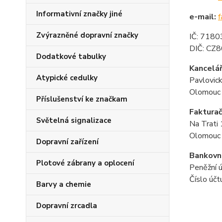
Informativní značky jiné
e-mail:
f
Zvýrazněné dopravní značky
IČ: 718
DIČ: CZ
Dodatkové tabulky
Kancelář
Atypické cedulky
Pavlovic
Olomouc
Příslušenství ke značkam
Fakturač
Světelná signalizace
Na Trati
Olomouc
Dopravní zařízení
Bankovní
Plotové zábrany a oplocení
Peněžní ú
Číslo úč
Barvy a chemie
Dopravní zrcadla