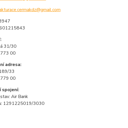
akturace.cermakdz@gmail.com
03947
8601215843
:
ká 31/30
 773 00
ní adresa:
 189/33
 779 00
 spojení:
stav: Air Bank
tu: 1291225019/3030