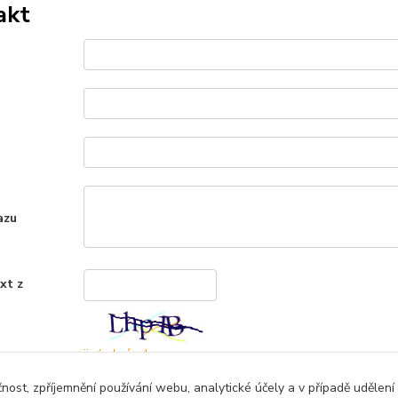
akt
azu
xt z
*
jiný obrázek
čnost, zpříjemnění používání webu, analytické účely a v případě udělení