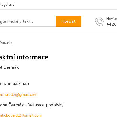
togalerie
Nevíte
Hledat
+420
ontakty
aktní informace
el Čermák
20 608 442 849
ermak.dz@gmail.com
mona Čermák
- fakturace, poptávky
alickova.dz@gmail.com