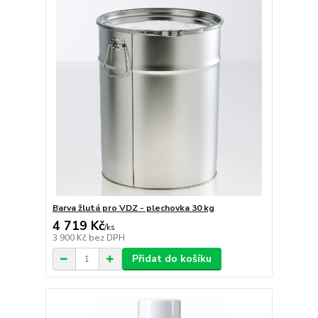
Barva žlutá pro VDZ - plechovka 30 kg
4 719 Kč
/
ks
3 900 Kč
bez DPH
Přidat do košíku