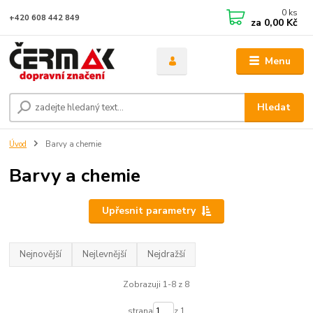
0
ks
+420 608 442 849
za
0,00 Kč
Menu
Hledat
Úvod
Barvy a chemie
Barvy a chemie
Upřesnit parametry
Nejnovější
Nejlevnější
Nejdražší
Zobrazuji 1-8 z 8
strana
z 1