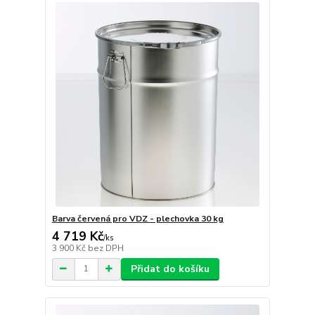
Barva červená pro VDZ - plechovka 30 kg
4 719 Kč
/
ks
3 900 Kč
bez DPH
Přidat do košíku