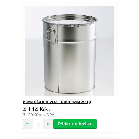
Barva bíla pro VDZ - plechovka 30 kg
4 114 Kč
/
ks
3 400 Kč
bez DPH
Přidat do košíku