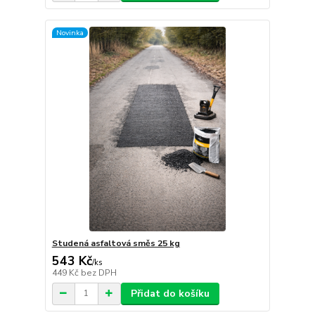
Novinka
Studená asfaltová směs 25 kg
543 Kč
/
ks
449 Kč
bez DPH
Přidat do košíku