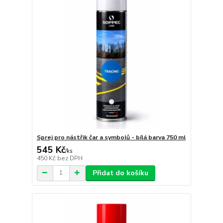
Sprej pro nástřik čar a symbolů - bílá barva 750 ml
545 Kč
/
ks
450 Kč
bez DPH
Přidat do košíku