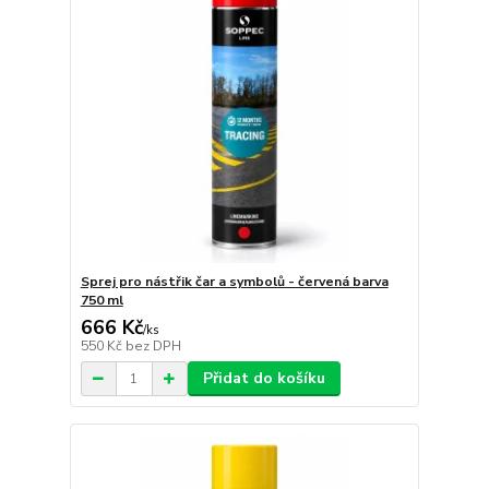
Sprej pro nástřik čar a symbolů - červená barva
750 ml
666 Kč
/
ks
550 Kč
bez DPH
Přidat do košíku