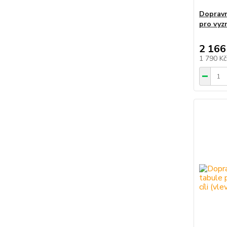
Dopravn
pro vyzn
2 166
1 790 K