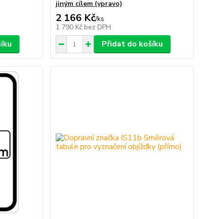
jiným cílem (vpravo)
2 166 Kč
/
ks
1 790 Kč
bez DPH
šíku
Přidat do košíku