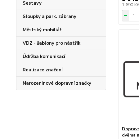
Sestavy
1 690 K
Sloupky a park. zábrany
Městský mobiliář
VDZ - šablony pro nástřik
Údržba komunikací
Realizace značení
Narozeninové dopravní značky
Dopravn
dvěma mí