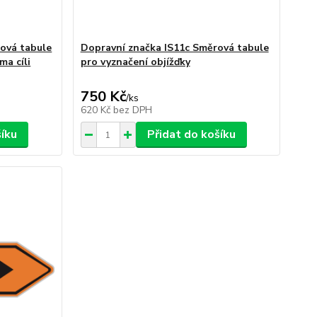
ová tabule
Dopravní značka IS11c Směrová tabule
ma cíli
pro vyznačení objížďky
750 Kč
/
ks
620 Kč
bez DPH
šíku
Přidat do košíku