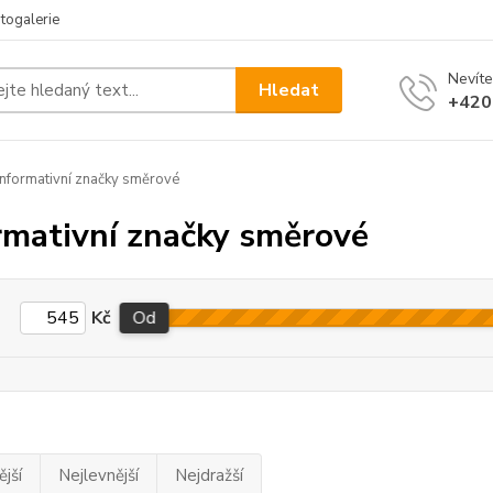
togalerie
Nevíte
Hledat
+420
nformativní značky směrové
rmativní značky směrové
Kč
Od
jší
Nejlevnější
Nejdražší