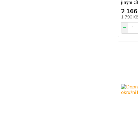
jiným cí
2 166
1 790 K