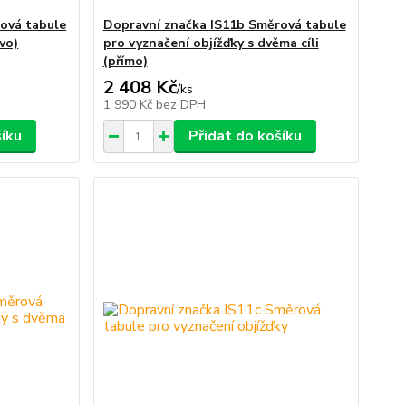
ová tabule
Dopravní značka IS11b Směrová tabule
vo)
pro vyznačení objížďky s dvěma cíli
(přímo)
2 408 Kč
/
ks
1 990 Kč
bez DPH
šíku
Přidat do košíku