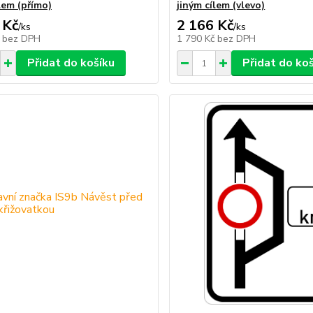
lem (přímo)
jiným cílem (vlevo)
 Kč
2 166 Kč
/
ks
/
ks
č
bez DPH
1 790 Kč
bez DPH
Přidat do košíku
Přidat do ko