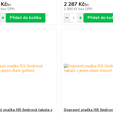
 Kč
2 287 Kč
/
ks
/
ks
č
bez DPH
1 890 Kč
bez DPH
Přidat do košíku
Přidat do ko
í značka IS5 Směrová tabule s
Dopravní značka IS5 Směrov