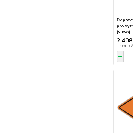
Dopravn
pro vyzn
(vlevo)
2 408
1 990 K