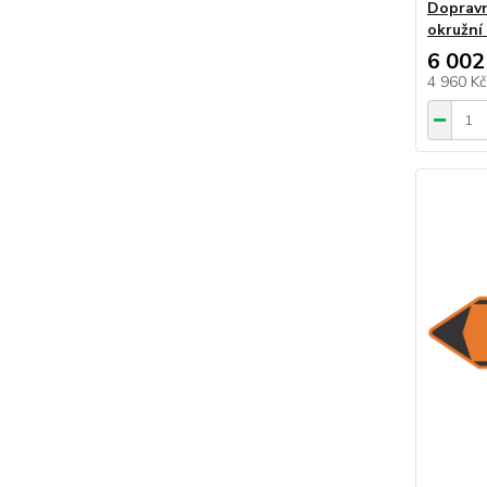
Dopravn
okružní
6 002
4 960 K