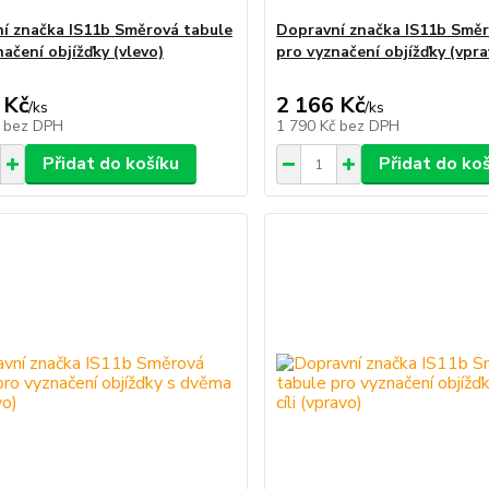
í značka IS11b Směrová tabule
Dopravní značka IS11b Směr
ačení objížďky (vlevo)
pro vyznačení objížďky (vpra
 Kč
2 166 Kč
/
ks
/
ks
č
bez DPH
1 790 Kč
bez DPH
Přidat do košíku
Přidat do ko