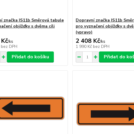
í značka IS11b Směrová tabule
Dopravní značka IS11b Směr
ačení objížďky s dvěma cíli
pro vyznačení objížďky s dvě
(vpravo)
 Kč
2 408 Kč
/
ks
/
ks
č
bez DPH
1 990 Kč
bez DPH
Přidat do košíku
Přidat do ko