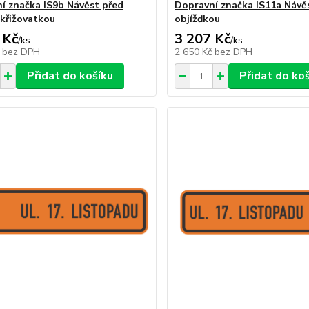
í značka IS9b Návěst před
Dopravní značka IS11a Návě
 křižovatkou
objížďkou
 Kč
3 207 Kč
/
ks
/
ks
č
bez DPH
2 650 Kč
bez DPH
Přidat do košíku
Přidat do ko