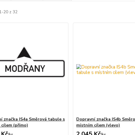
1-20 z 32
í značka IS4a Směrová tabule s
Dopravní značka IS4b Směro
 cílem (přímo)
místním cílem (vlevo)
 Kč
2 045 Kč
/
ks
/
ks