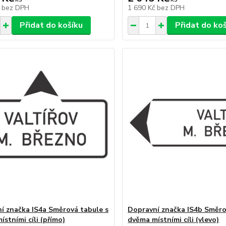
č
bez DPH
1 690 Kč
bez DPH
Přidat do košíku
Přidat do ko
í značka IS4a Směrová tabule s
Dopravní značka IS4b Směro
stními cíli (přímo)
dvěma místními cíli (vlevo)