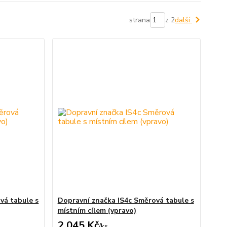
strana
z 2
další
vá tabule s
Dopravní značka IS4c Směrová tabule s
místním cílem (vpravo)
2 045 Kč
/
ks