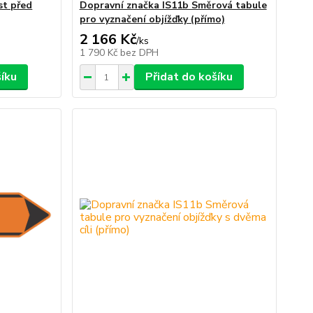
st před
Dopravní značka IS11b Směrová tabule
pro vyznačení objížďky (přímo)
2 166 Kč
/
ks
1 790 Kč
bez DPH
šíku
Přidat do košíku