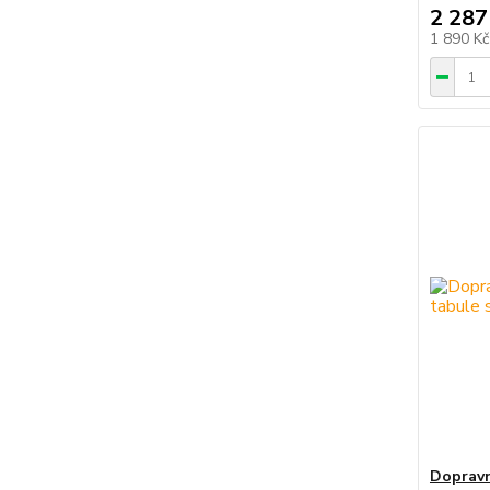
2 287
1 890 K
Dopravn