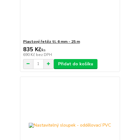
Plastový řetěz tl. 6 mm - 25 m
835 Kč
/
ks
690 Kč
bez DPH
Přidat do košíku