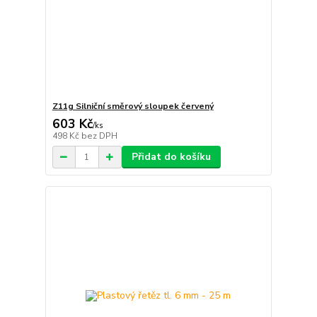
Z11g Silniční směrový sloupek červený
603 Kč
/
ks
498 Kč
bez DPH
Přidat do košíku