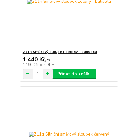
Z11h Směrový sloupek zelený - baliseta
1 440 Kč
/
ks
1 190 Kč
bez DPH
Přidat do košíku