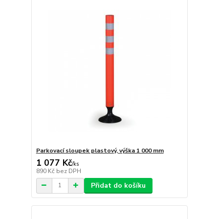
Parkovací sloupek plastový, výška 1 000 mm
1 077 Kč
/
ks
890 Kč
bez DPH
Přidat do košíku