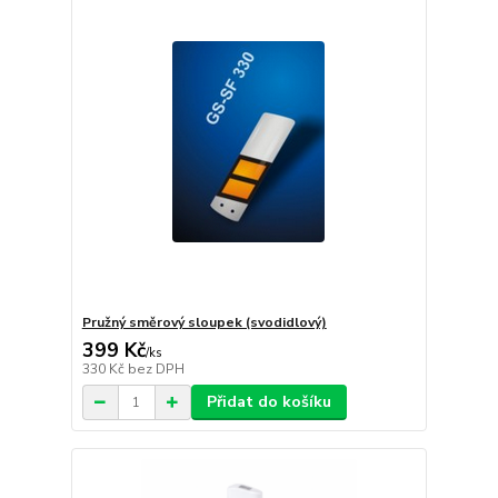
Pružný směrový sloupek (svodidlový)
399 Kč
/
ks
330 Kč
bez DPH
Přidat do košíku