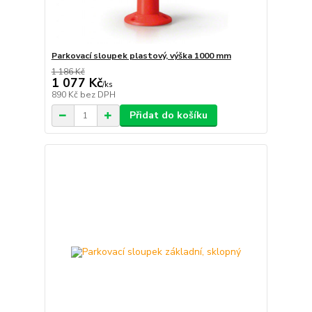
Parkovací sloupek plastový, výška 1000 mm
1 186 Kč
1 077 Kč
/
ks
890 Kč
bez DPH
Přidat do košíku