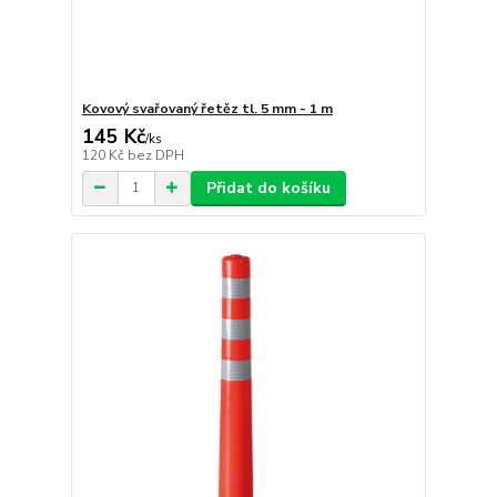
Kovový svařovaný řetěz tl. 5 mm - 1 m
145 Kč
/
ks
120 Kč
bez DPH
Přidat do košíku