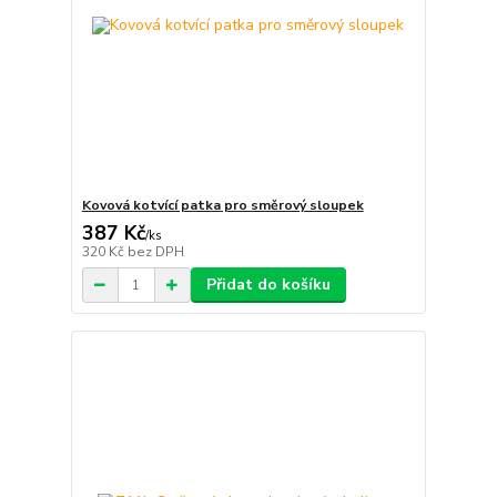
Kovová kotvící patka pro směrový sloupek
387 Kč
/
ks
320 Kč
bez DPH
Přidat do košíku