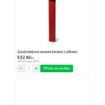
Z11c/d Směrový sloupek červený, 1 200 mm
532 Kč
/
ks
440 Kč
bez DPH
Přidat do košíku