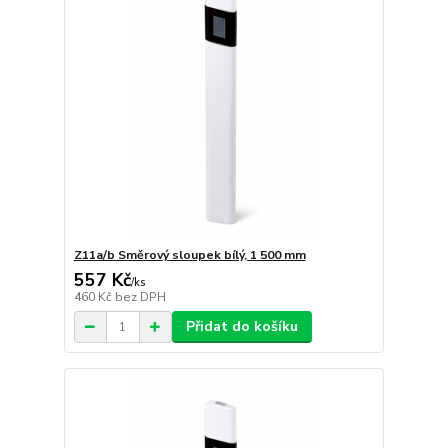
Z11a/b Směrový sloupek bílý, 1 500 mm
557 Kč
/
ks
460 Kč
bez DPH
Přidat do košíku