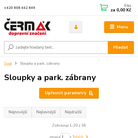
0
ks
+420 608 442 849
za
0,00 Kč
Menu
Hledat
Úvod
Sloupky a park. zábrany
Sloupky a park. zábrany
Upřesnit parametry
Nejnovější
Nejlevnější
Nejdražší
Zobrazuji 1-20 z 36
strana
z 2
další