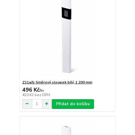
Z11a/b Směrový sloupek bílý, 1 200 mm
496 Kč
/
ks
410 Kč
bez DPH
Přidat do košíku