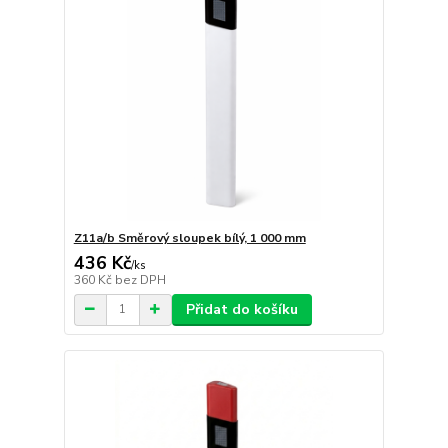
Z11a/b Směrový sloupek bílý, 1 000 mm
436 Kč
/
ks
360 Kč
bez DPH
Přidat do košíku