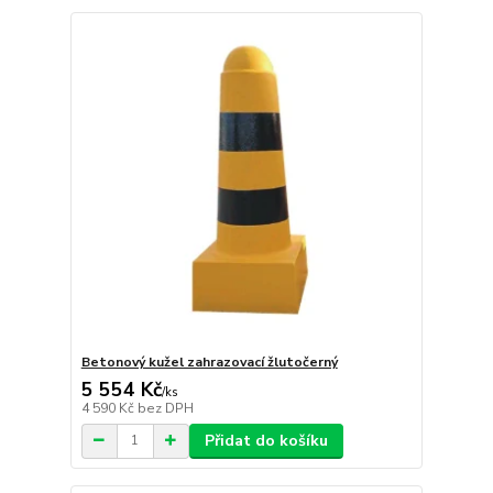
Betonový kužel zahrazovací žlutočerný
5 554 Kč
/
ks
4 590 Kč
bez DPH
Přidat do košíku