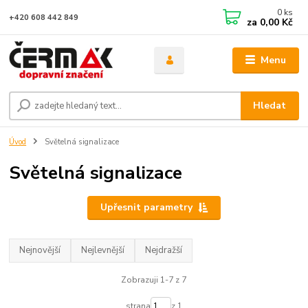
0
ks
+420 608 442 849
za
0,00 Kč
Menu
Hledat
Úvod
Světelná signalizace
Světelná signalizace
Upřesnit parametry
Nejnovější
Nejlevnější
Nejdražší
Zobrazuji 1-7 z 7
strana
z 1