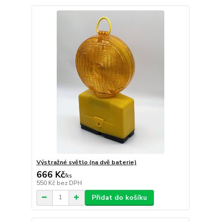
Výstražné světlo (na dvě baterie)
666 Kč
/
ks
550 Kč
bez DPH
Přidat do košíku