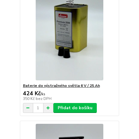
Baterie do výstražného světla 6 V / 25 Ah
424 Kč
/
ks
350 Kč
bez DPH
Přidat do košíku