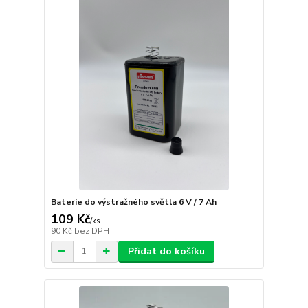
Baterie do výstražného světla 6 V / 7 Ah
109 Kč
/
ks
90 Kč
bez DPH
Přidat do košíku