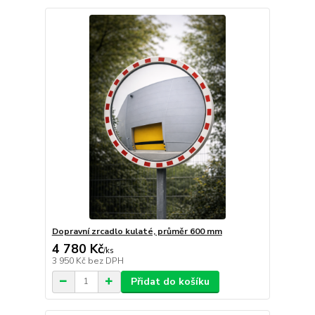
Dopravní zrcadlo kulaté, průměr 600 mm
4 780 Kč
/
ks
3 950 Kč
bez DPH
Přidat do košíku