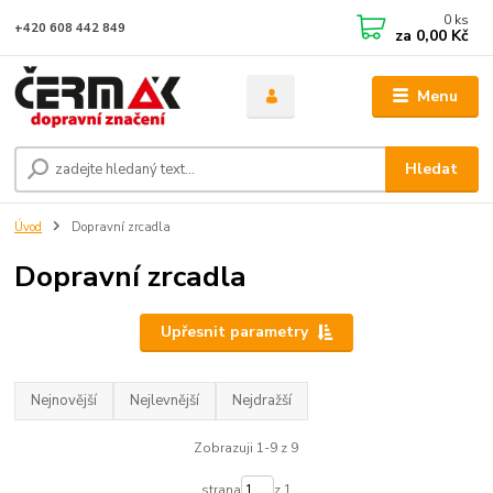
0
ks
+420 608 442 849
za
0,00 Kč
Menu
Hledat
Úvod
Dopravní zrcadla
Dopravní zrcadla
Upřesnit parametry
Nejnovější
Nejlevnější
Nejdražší
Zobrazuji 1-9 z 9
strana
z 1