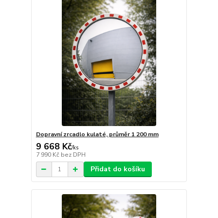
Dopravní zrcadlo kulaté, průměr 1 200 mm
9 668 Kč
/
ks
7 990 Kč
bez DPH
Přidat do košíku