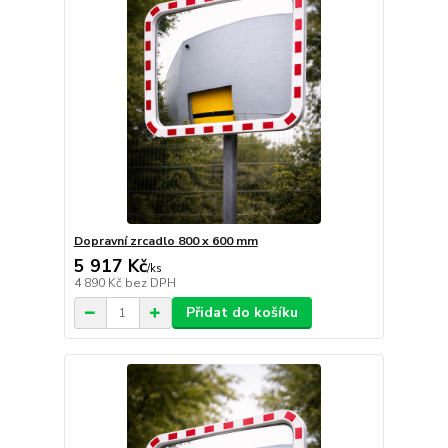
Dopravní zrcadlo 800 x 600 mm
5 917 Kč
/
ks
4 890 Kč
bez DPH
Přidat do košíku