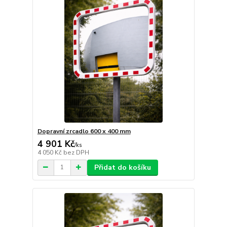
Dopravní zrcadlo 600 x 400 mm
4 901 Kč
/
ks
4 050 Kč
bez DPH
Přidat do košíku