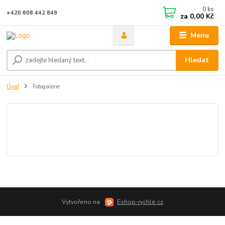
0
ks
+420 608 442 849
za
0,00 Kč
Menu
Hledat
Úvod
Fotogalerie
Vytvořeno na
Eshop-rychle.cz