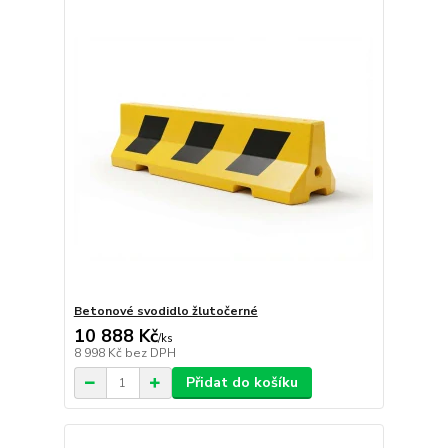
Betonové svodidlo žlutočerné
10 888 Kč
/
ks
8 998 Kč
bez DPH
Přidat do košíku