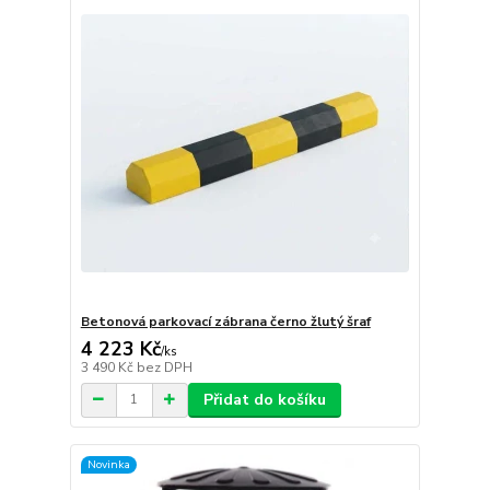
Betonová parkovací zábrana černo žlutý šraf
4 223 Kč
/
ks
3 490 Kč
bez DPH
Přidat do košíku
Novinka