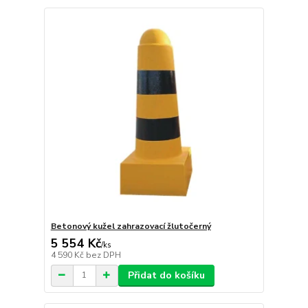
Betonový kužel zahrazovací žlutočerný
5 554 Kč
/
ks
4 590 Kč
bez DPH
Přidat do košíku