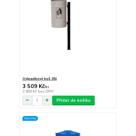
Odpadkový koš 35l
3 509 Kč
/
ks
2 900 Kč
bez DPH
Přidat do košíku
Novinka