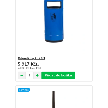
Odpadkový koš 60l
5 917 Kč
/
ks
4 890 Kč
bez DPH
Přidat do košíku
Novinka