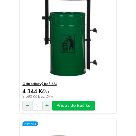
Odpadkový koš 35l
4 344 Kč
/
ks
3 590 Kč
bez DPH
Přidat do košíku
Novinka