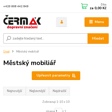
0
ks
+420 608 442 849
za
0,00 Kč
Menu
Hledat
Úvod
Městský mobiliář
Městský mobiliář
Upřesnit parametry
Nejnovější
Nejlevnější
Nejdražší
Zobrazuji 1-10 z 10
strana
z 1