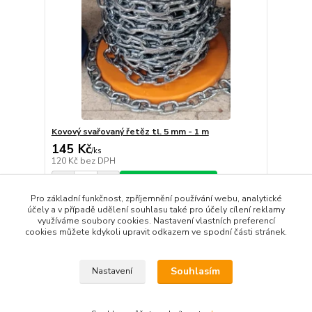
Kovový svařovaný řetěz tl. 5 mm - 1 m
145 Kč
/
ks
120 Kč
bez DPH
Přidat do košíku
Pro základní funkčnost, zpříjemnění používání webu, analytické
účely a v případě udělení souhlasu také pro účely cílení reklamy
využíváme soubory cookies. Nastavení vlastních preferencí
strana
z 1
cookies můžete kdykoli upravit odkazem ve spodní části stránek.
Souhlasím
Nastavení