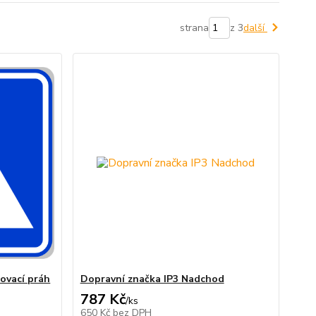
strana
z 3
další
ovací práh
Dopravní značka IP3 Nadchod
787 Kč
/
ks
650 Kč
bez DPH