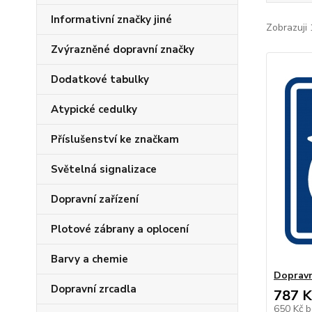
Informativní značky jiné
Zobrazuji 
Zvýrazněné dopravní značky
Dodatkové tabulky
Atypické cedulky
Příslušenství ke značkam
Světelná signalizace
Dopravní zařízení
Plotové zábrany a oplocení
Barvy a chemie
Dopravn
Dopravní zrcadla
787 K
650 Kč
b