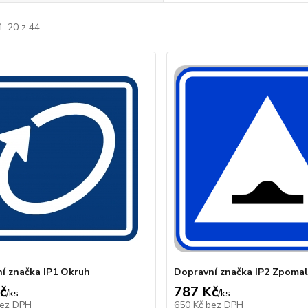
1-20 z 44
í značka IP1 Okruh
Dopravní značka IP2 Zpomal
č
787 Kč
/
ks
/
ks
ez DPH
650 Kč
bez DPH