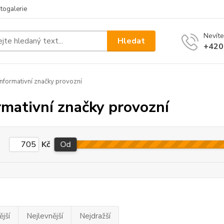
togalerie
Nevíte
Hledat
+420
nformativní značky provozní
rmativní značky provozní
Kč
Od
jší
Nejlevnější
Nejdražší