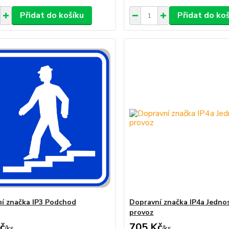
Přidat do košíku
Přidat do ko
í značka IP3 Podchod
Dopravní značka IP4a Jedn
provoz
č
705 Kč
/
ks
/
ks