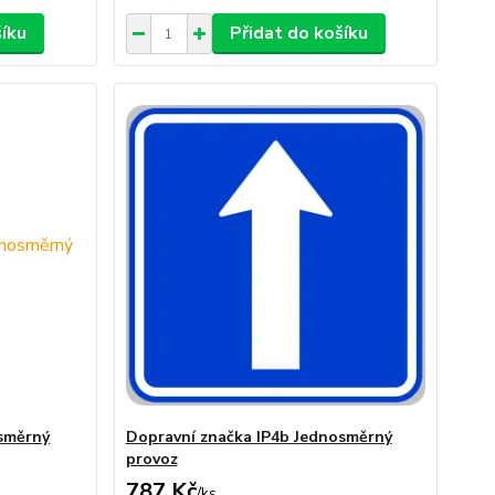
šíku
Přidat do košíku
osměrný
Dopravní značka IP4b Jednosměrný
provoz
787 Kč
/
ks