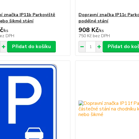
í značka IP11b Parkoviště
Dopravní značka IP11c Park
ebo šikmé stání
podélné stání
č
908 Kč
/
ks
/
ks
ez DPH
750 Kč
bez DPH
Přidat do košíku
Přidat do ko