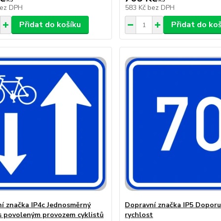
ez DPH
583 Kč
bez DPH
Přidat do košíku
Přidat do ko
í značka IP4c Jednosměrný
Dopravní značka IP5 Dopor
s povoleným provozem cyklistů
rychlost