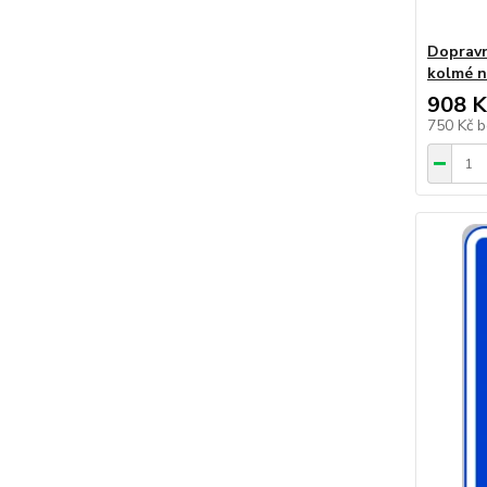
Dopravn
kolmé n
908 K
750 Kč
b