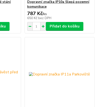
é stání
Dopravní značka IP10a Slepá pozemní
komunikace
787 Kč
/
ks
650 Kč
bez DPH
šíku
Přidat do košíku