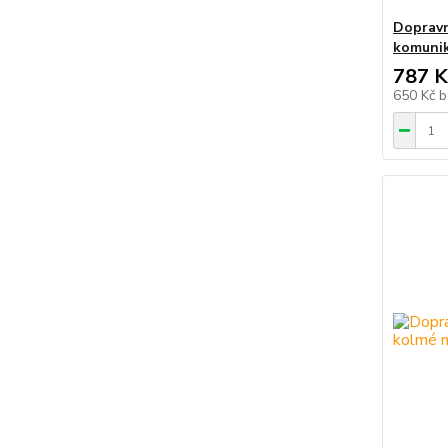
Dopravn
komunik
787 K
650 Kč
b