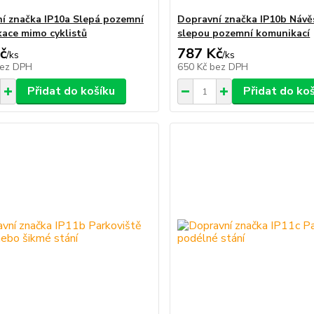
í značka IP10a Slepá pozemní
Dopravní značka IP10b Návě
ace mimo cyklistů
slepou pozemní komunikací
č
787 Kč
/
ks
/
ks
ez DPH
650 Kč
bez DPH
Přidat do košíku
Přidat do ko