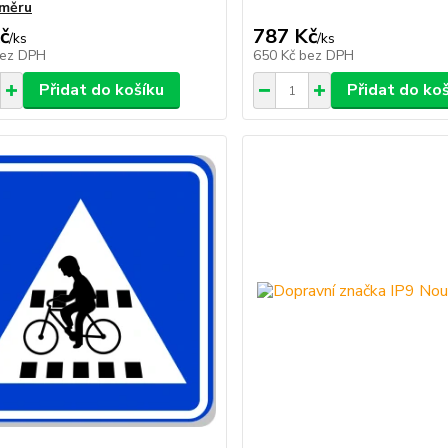
směru
č
787 Kč
/
ks
/
ks
ez DPH
650 Kč
bez DPH
Přidat do košíku
Přidat do ko