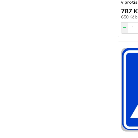
v proti
787 K
650 Kč
b