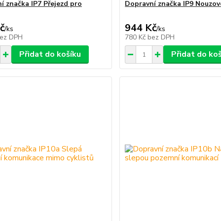
í značka IP7 Přejezd pro
Dopravní značka IP9 Nouzov
č
944 Kč
/
ks
/
ks
ez DPH
780 Kč
bez DPH
Přidat do košíku
Přidat do ko