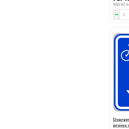
650 Kč
b
Dopravn
provoz 