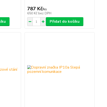
787 Kč
/
ks
650 Kč
bez DPH
šíku
Přidat do košíku