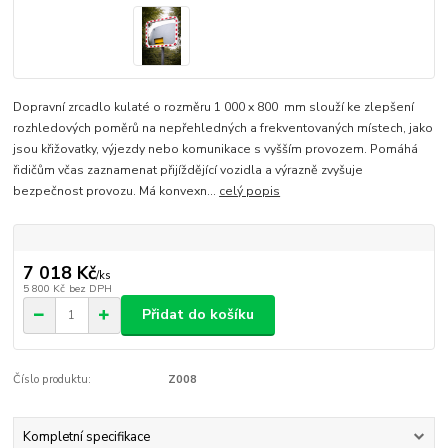
Dopravní zrcadlo kulaté o rozměru 1 000 x 800 mm slouží ke zlepšení
rozhledových poměrů na nepřehledných a frekventovaných místech, jako
jsou křižovatky, výjezdy nebo komunikace s vyšším provozem. Pomáhá
řidičům včas zaznamenat přijíždějící vozidla a výrazně zvyšuje
bezpečnost provozu. Má konvexn...
celý popis
7 018 Kč
/
ks
5 800 Kč
bez DPH
Přidat do košíku
Číslo produktu:
Z008
Kompletní specifikace