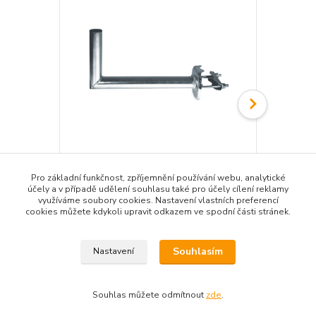
Konzola na dopravní zrcadlo
Sloupek FeZ
Pro základní funkčnost, zpříjemnění používání webu, analytické
593 Kč
956 Kč
účely a v případě udělení souhlasu také pro účely cílení reklamy
/
ks
/
ks
využíváme soubory cookies. Nastavení vlastních preferencí
490 Kč
bez DPH
790 Kč
bez 
cookies můžete kdykoli upravit odkazem ve spodní části stránek.
Přidat do košíku
Souhlasím
Nastavení
Souhlas můžete odmítnout
zde
.
Zboží zařazeno v kategoriích