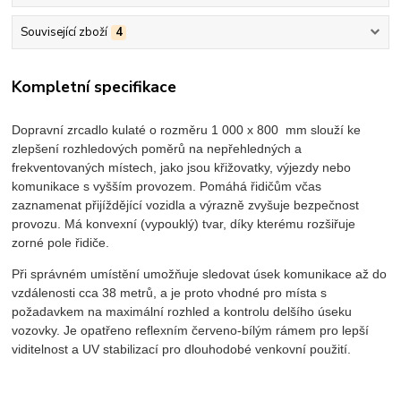
Související zboží
4
Kompletní specifikace
Dopravní zrcadlo kulaté o rozměru 1 000 x 800 mm slouží ke
zlepšení rozhledových poměrů na nepřehledných a
frekventovaných místech, jako jsou křižovatky, výjezdy nebo
komunikace s vyšším provozem. Pomáhá řidičům včas
zaznamenat přijíždějící vozidla a výrazně zvyšuje bezpečnost
provozu. Má konvexní (vypouklý) tvar, díky kterému rozšiřuje
zorné pole řidiče.
Při správném umístění umožňuje sledovat úsek komunikace až do
vzdálenosti cca 38 metrů, a je proto vhodné pro místa s
požadavkem na maximální rozhled a kontrolu delšího úseku
vozovky. Je opatřeno reflexním červeno-bílým rámem pro lepší
viditelnost a UV stabilizací pro dlouhodobé venkovní použití.