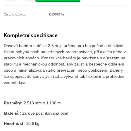
Číslo produktu:
DZ0007e
Kompletní specifikace
Davová bariéra o délce 2,5 m je určena pro bezpečné a efektivní
řízení pohybu osob na veřejných prostranstvích, při akcích nebo v
pracovních zónách. Konstrukce bariéry je navržena s důrazem na
stabilitu a mechanickou odolnost, aby zajistila bezpečné oddělení
osob a minimalizovala riziko převrácení nebo poškození. Bariéry
lze spojovat do souvislých řad a vytvářet tak flexibilní a přehledné
vedení davu.
Rozměry:
2 513 mm x 1 100 m
Materiál:
žárově pozinkovaná ocel
Hmotnost:
10,8 kg