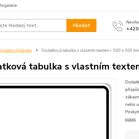
togalerie
Nevíte
Hledat
+420
odatkové tabulky
Dodatková tabulka s vlastním textem r. 500 x 300 m
tková tabulka s vlastním texte
Dodatk
přizpů
zákazn
nebo u
Poskytu
popis