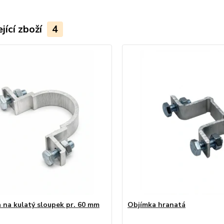
jící zboží
4
 na kulatý sloupek pr. 60 mm
Objímka hranatá