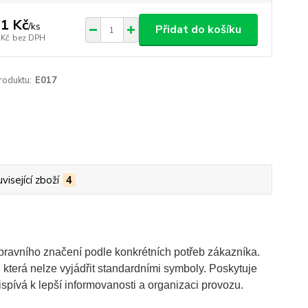
1 Kč
/
ks
Přidat do košíku
 Kč
bez DPH
roduktu:
E017
visející zboží
4
pravního značení podle konkrétních potřeb zákazníka.
která nelze vyjádřit standardními symboly. Poskytuje
ispívá k lepší informovanosti a organizaci provozu.