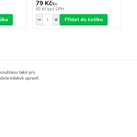
79 Kč
1
/
ks
65 Kč
bez DPH
13
šíku
Přidat do košíku
 souhlasu také pro
žete kdykoli upravit
Vytvořeno na
Eshop-rychle.cz