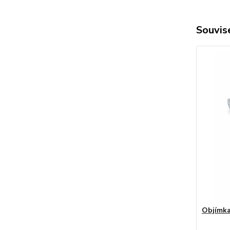
Souvise
Objímka