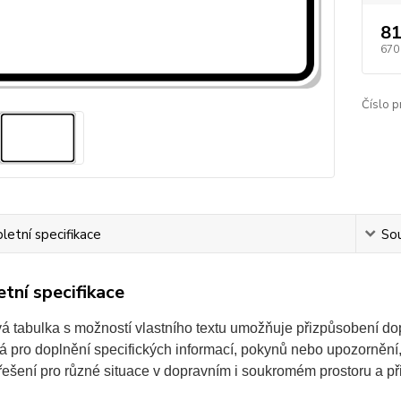
81
670
Číslo p
etní specifikace
Sou
tní specifikace
á tabulka s možností vlastního textu umožňuje přizpůsobení do
 pro doplnění specifických informací, pokynů nebo upozornění, 
í řešení pro různé situace v dopravním i soukromém prostoru a př