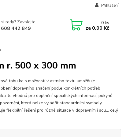
Přihlášení
 si rady? Zavolejte.
0
ks
za
0,00 Kč
 608 442 849
m
m r. 500 x 300 mm
ová tabulka s možností vlastního textu umožňuje
sobení dopravního značení podle konkrétních potřeb
íka. Je vhodná pro doplnění specifických informací, pokynů
pozornění, která nelze vyjádřit standardními symboly.
je flexibilní řešení pro různé situace v dopravním i sou...
celý