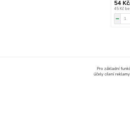
54 Kč
45 Kč
be
Zboží 
Pro základní funk
účely cílení reklam
Doda