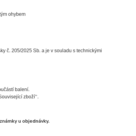
jitým ohybem
č. 205/2025 Sb. a je v souladu s technickými
učástí balení.
ouvisející zboží‘‘.
oznámky u objednávky.