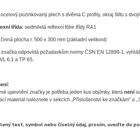
ocelový pozinkovaný plech s dvěma C profily, okraj štítu s dvo
exní třída:
sedmiletá reflexní fólie třídy RA1
činná plocha r. 500 x 300 mm (základní velikost)
 značka odpovídá požadavkům normy ČSN EN 12899-1, vyhlášky 
VL 6.1 a TP 65.
ení:
vné upevnění značky je potřeba jeden kus objímky, která
není
so
í materiál naleznete v sekcích „Příslušenství ke značkám“ a ,,S
lený text, symbol nebo číselný údaj, prosím, uveďte do p