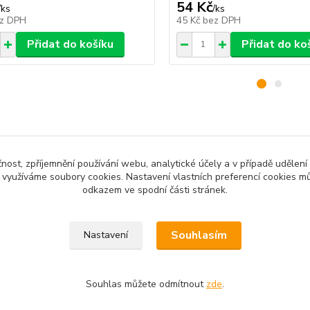
54 Kč
/
ks
/
ks
z DPH
45 Kč
bez DPH
Přidat do košíku
Přidat do ko
zařazeno v kategoriích
čnost, zpříjemnění používání webu, analytické účely a v případě udělení
y využíváme soubory cookies. Nastavení vlastních preferencí cookies mů
odkazem ve spodní části stránek.
tkové tabulky
Souhlasím
Nastavení
Souhlas můžete odmítnout
zde
.