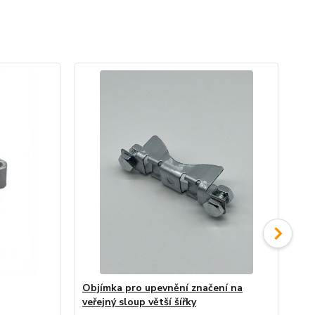
Objímka pro upevnění značení na
Sa
veřejný sloup větší šířky