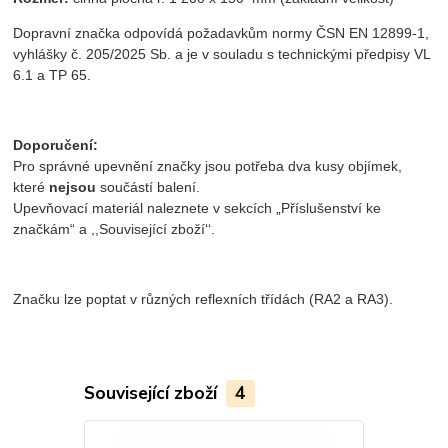
Dopravní značka odpovídá požadavkům normy ČSN EN 12899-1,
vyhlášky č. 205/2025 Sb. a je v souladu s technickými předpisy VL
6.1 a TP 65.
Doporučení:
Pro správné upevnění značky jsou potřeba dva kusy objímek,
které
nejsou
součástí balení.
Upevňovací materiál naleznete v sekcích „Příslušenství ke
značkám“ a ,,Související zboží‘‘.
Značku lze poptat v různých reflexních třídách (RA2 a RA3).
Související zboží
4