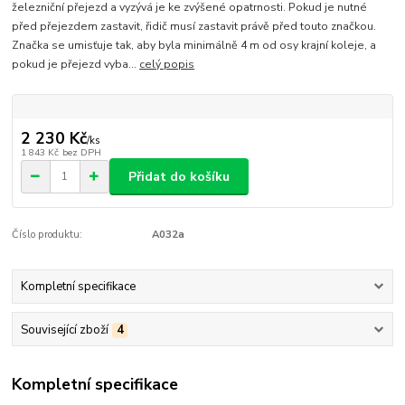
železniční přejezd a vyzývá je ke zvýšené opatrnosti. Pokud je nutné
před přejezdem zastavit, řidič musí zastavit právě před touto značkou.
Značka se umisťuje tak, aby byla minimálně 4 m od osy krajní koleje, a
pokud je přejezd vyba...
celý popis
2 230 Kč
/
ks
1 843 Kč
bez DPH
Přidat do košíku
Číslo produktu:
A032a
Kompletní specifikace
Související zboží
4
Kompletní specifikace