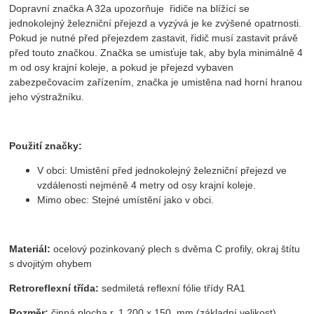
Dopravní značka A 32a upozorňuje řidiče na blížící se
jednokolejný železniční přejezd a vyzývá je ke zvýšené opatrnosti.
Pokud je nutné před přejezdem zastavit, řidič musí zastavit právě
před touto značkou. Značka se umisťuje tak, aby byla minimálně 4
m od osy krajní koleje, a pokud je přejezd vybaven
zabezpečovacím zařízením, značka je umistěna nad horní hranou
jeho výstražníku.
Použití značky:
V obci: Umistění před jednokolejný železniční přejezd ve
vzdálenosti nejméně 4 metry od osy krajní koleje.
Mimo obec: Stejné umístění jako v obci.
Materiál:
ocelový pozinkovaný plech s dvěma C profily, okraj štítu
s dvojitým ohybem
Retroreflexní třída:
sedmiletá reflexní fólie třídy RA1
Rozměr:
činná plocha r. 1 200 x 150 mm (základní velikost)