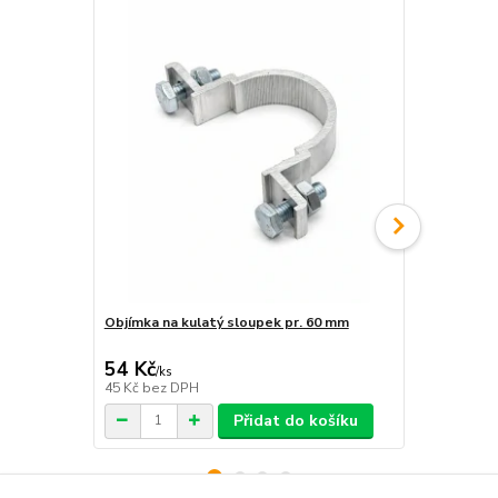
Objímka na kulatý sloupek pr. 60 mm
Sada na upe
54 Kč
168 Kč
/
ks
/
ks
45 Kč
bez DPH
139 Kč
bez 
Přidat do košíku