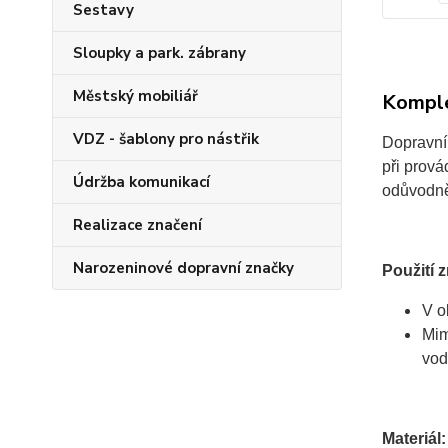
Sestavy
Sloupky a park. zábrany
Městský mobiliář
Komple
VDZ - šablony pro nástřik
Dopravní 
při prová
Údržba komunikací
odůvodněn
Realizace značení
Narozeninové dopravní značky
Použití 
V o
Mim
vod
Materiál: