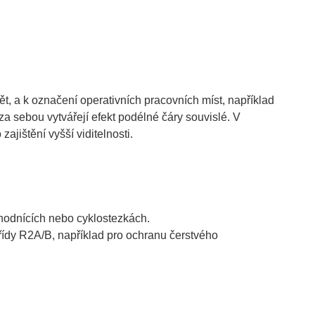
ět, a k označení operativních pracovních míst, například
a sebou vytvářejí efekt podélné čáry souvislé. V
jištění vyšší viditelnosti.
chodnících nebo cyklostezkách.
třídy R2A/B, například pro ochranu čerstvého