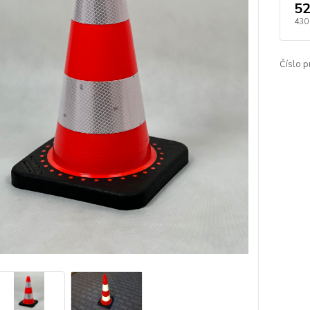
52
430
Číslo p