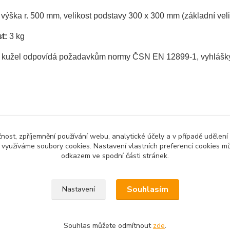
výška r. 500 mm, velikost podstavy 300 x 300 mm (základní veli
t:
3 kg
 kužel odpovídá požadavkům normy ČSN EN 12899-1, vyhlášky č
čnost, zpříjemnění používání webu, analytické účely a v případě udělení
y využíváme soubory cookies. Nastavení vlastních preferencí cookies mů
zařazeno v kategoriích
odkazem ve spodní části stránek.
vní zařízení
Souhlasím
Nastavení
Souhlas můžete odmítnout
zde
.