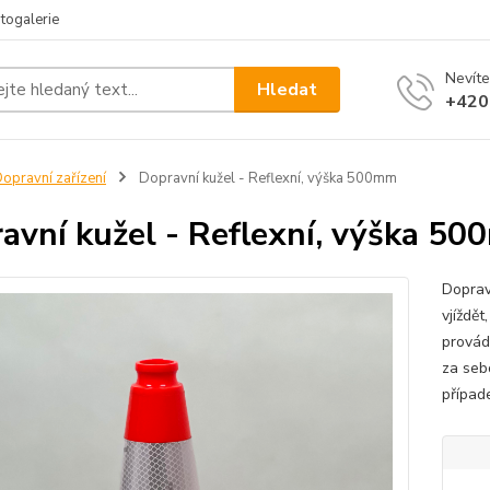
togalerie
Nevíte
Hledat
+420
opravní zařízení
Dopravní kužel - Reflexní, výška 500mm
avní kužel - Reflexní, výška 5
Doprav
vjíždět
provád
za seb
případe