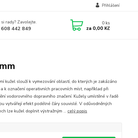
Přihlášení
 si rady? Zavolejte.
0
ks
za
0,00 Kč
 608 442 849
00mm
ní kužel slouží k vymezování oblastí, do kterých je zakázáno
, a k označení operativních pracovních míst, například při
ění vodorovného dopravního značení. Kužely umístěné v řadě
ou vytvářejí efekt podélné čáry souvislé. V odůvodněných
ch lze kužel doplnit výstražným ...
celý popis