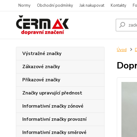
Normy
Obchodní podmínky
Jak nakupovat
Kontakty
Fo
Úvod
D
Výstražné značky
Dopr
Zákazové značky
Příkazové značky
Značky upravující přednost
Informativní značky zónové
Informativní značky provozní
Informativní značky směrové