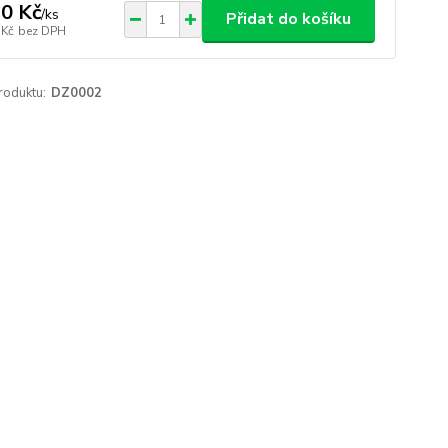
0 Kč
/
ks
Přidat do košíku
 Kč
bez DPH
roduktu:
DZ0002