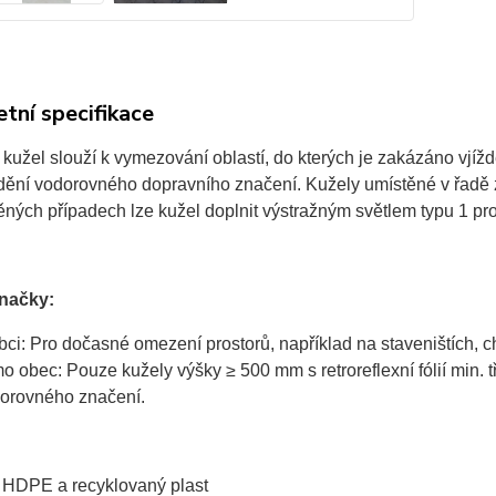
tní specifikace
kužel slouží k vymezování oblastí, do kterých je zakázáno vjížd
dění vodorovného dopravního značení. Kužely umístěné v řadě z
ých případech lze kužel doplnit výstražným světlem typu 1 pro za
značky:
bci: Pro dočasné omezení prostorů, například na staveništích, 
o obec: Pouze kužely výšky ≥ 500 mm s retroreflexní fólií min. 
orovného značení.
HDPE a recyklovaný plast