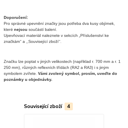
Doporučení:
Pro správné upevnění značky jsou potřeba dva kusy objímek,
které
nejsou
součástí balení.
Upevňovací materiál naleznete v sekcích „Příslušenství ke
značkám“ a ,,Související zboží‘‘.
Značku lze poptat v jiných velikostech (napřiklad r. 700 mm a r. 1
250 mm), různých reflexních třídách (RA2 a RA3) i s jiným
symbolem zvířete.
Vámi zvolený symbol, prosím, uveďte do
poznámky u objednávky
.
Související zboží
4