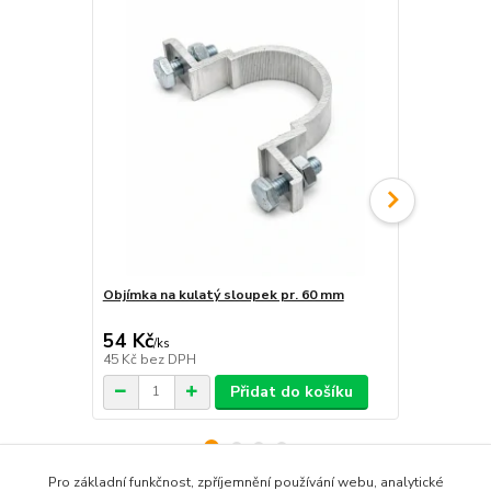
Objímka na kulatý sloupek pr. 60 mm
Sada na upe
54 Kč
168 Kč
/
ks
/
ks
45 Kč
bez DPH
139 Kč
bez 
Přidat do košíku
Pro základní funkčnost, zpříjemnění používání webu, analytické