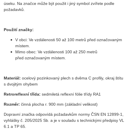
úseku. Na značce může být použit i jiný symbol zvířete podle
požadavků.
Použití značky:
V obci: Ve vzdálenosti 50 až 100 metrů před označovaným
místem.
Mimo obec: Ve vzdálenosti 100 až 250 metrů
před označovaným místem.
Materiál:
ocelový pozinkovaný plech s dvěma C profily, okraj štítu
s dvojitým ohybem
Retroreflexní třída:
sedmiletá reflexní fólie třídy RA1
Rozměr:
činná plocha r. 900 mm (základní velikost)
Dopravní značka odpovídá požadavkům normy ČSN EN 12899-1,
vyhlášky č. 205/2025 Sb. a je v souladu s technickými předpisy VL
6.1 a TP 65.