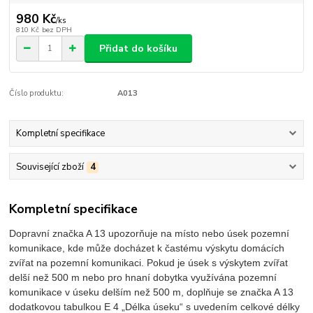
980 Kč
/
ks
810 Kč
bez DPH
Přidat do košíku
Číslo produktu:
A013
Kompletní specifikace
Související zboží
4
Kompletní specifikace
Dopravní značka A 13 upozorňuje na místo nebo úsek pozemní
komunikace, kde může docházet k častému výskytu domácích
zvířat na pozemní komunikaci. Pokud je úsek s výskytem zvířat
delší než 500 m nebo pro hnaní dobytka využívána pozemní
komunikace v úseku delším než 500 m, doplňuje se značka A 13
dodatkovou tabulkou E 4 „Délka úseku“ s uvedením celkové délky