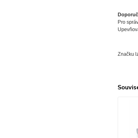
Doporuč
Pro sprá
Upevňovac
Značku lz
Souvise