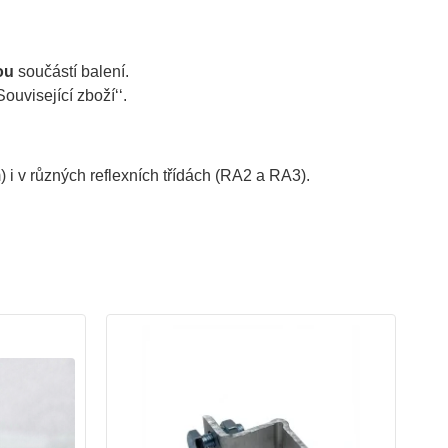
ou
součástí balení.
ouvisející zboží‘‘.
) i v různých reflexních třídách (RA2 a RA3).