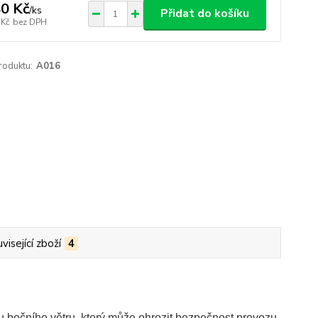
0 Kč
/
ks
Přidat do košíku
 Kč
bez DPH
roduktu:
A016
visející zboží
4
 bočního větru, který může ohrozit bezpečnost provozu