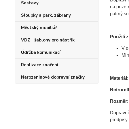
Sestavy
na pozemn
patrný sm
Sloupky a park. zábrany
Městský mobiliář
Použití 
VDZ - šablony pro nástřik
V o
Údržba komunikací
Mim
Realizace značení
Narozeninové dopravní značky
Materiál:
Retrorefl
Rozměr:
Dopravní
předpisy 