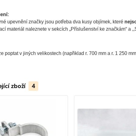
ení:
vné upevnění značky jsou potřeba dva kusy objímek, které
nejs
í materiál naleznete v sekcích „Příslušenství ke značkám“ a ,,S
e poptat v jiných velikostech (napřiklad r. 700 mm a r. 1 250 mm
jící zboží
4