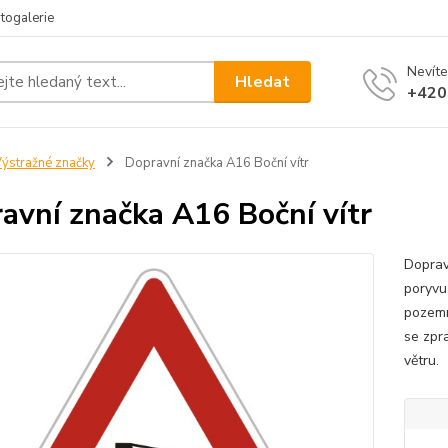
togalerie
Nevíte
Hledat
+420
ýstražné značky
Dopravní značka A16 Boční vítr
avní značka A16 Boční vítr
Doprav
poryvu
pozemn
se zpr
větru. 