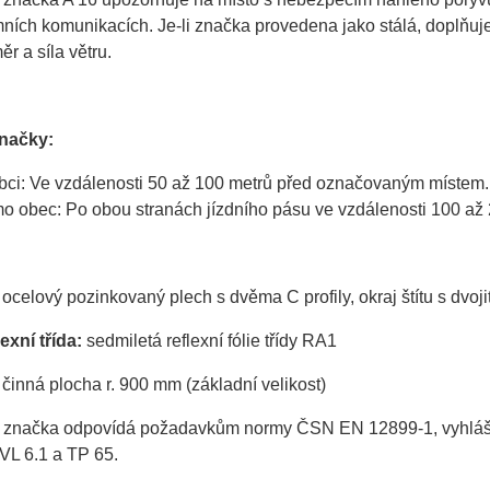
ích komunikacích. Je-li značka provedena jako stálá, doplňuje
ěr a síla větru.
značky:
bci: Ve vzdálenosti 50 až 100 metrů před označovaným místem.
o obec: Po obou stranách jízdního pásu ve vzdálenosti 100 a
ocelový pozinkovaný plech s dvěma C profily, okraj štítu s dvo
exní třída:
sedmiletá reflexní fólie třídy RA1
činná plocha r. 900 mm (základní velikost)
 značka odpovídá požadavkům normy ČSN EN 12899-1, vyhlášky 
VL 6.1 a TP 65.