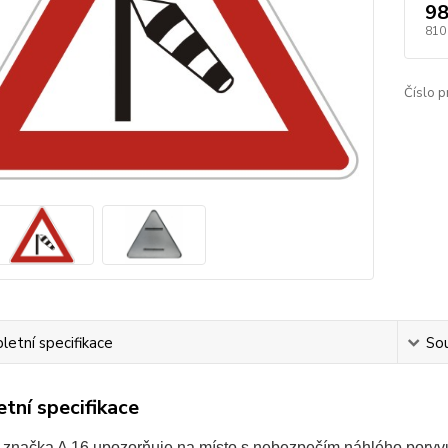
98
810
Číslo p
etní specifikace
Sou
tní specifikace
 značka A 16 upozorňuje na místo s nebezpečím náhlého poryvu