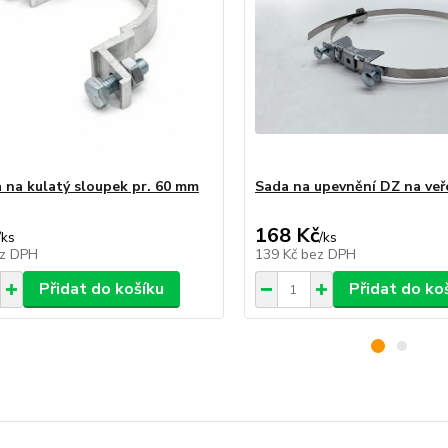
 na kulatý sloupek pr. 60 mm
Sada na upevnění DZ na veř
168 Kč
/
ks
/
ks
z DPH
139 Kč
bez DPH
Přidat do košíku
Přidat do ko