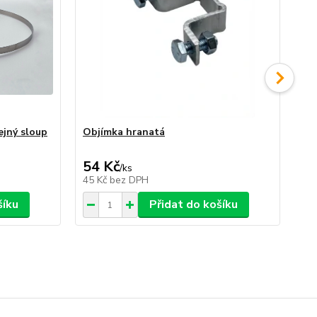
ejný sloup
Objímka hranatá
Ob
veř
54 Kč
79
/
ks
45 Kč
bez DPH
65
šíku
Přidat do košíku