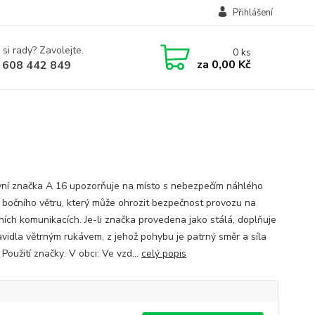
Přihlášení
 si rady? Zavolejte.
0
ks
za
0,00 Kč
 608 442 849
ní značka A 16 upozorňuje na místo s nebezpečím náhlého
 bočního větru, který může ohrozit bezpečnost provozu na
ích komunikacích. Je-li značka provedena jako stálá, doplňuje
avidla větrným rukávem, z jehož pohybu je patrný směr a síla
Použití značky: V obci: Ve vzd...
celý popis