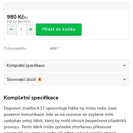
980 Kč
/
ks
810 Kč
bez DPH
Přidat do košíku
Číslo produktu:
A017
Kompletní specifikace
Související zboží
4
Kompletní specifikace
Dopravní značka A 17 upozorňuje řidiče na místo nebo úsek
pozemní komunikace, kde se na vozovce ve zvýšené míře
vyskytuje volný štěrk, který by mohl ohrozit bezpečnost účastníků
provozu. Tento štěrk může způsobit zhoršenou přilnavost
pneumatik na vozovce nebo při odletu od kol vozidel ohrozit