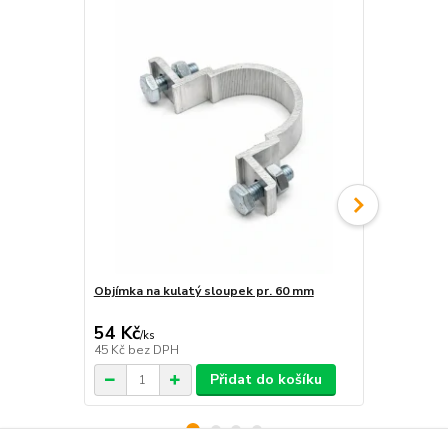
Objímka na kulatý sloupek pr. 60 mm
Sada na upe
54 Kč
168 Kč
/
ks
/
ks
45 Kč
bez DPH
139 Kč
bez 
Přidat do košíku