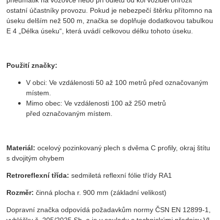
ostatní účastníky provozu. Pokud je nebezpečí štěrku přítomno na
úseku delším než 500 m, značka se doplňuje dodatkovou tabulkou
E 4 „Délka úseku“, která uvádí celkovou délku tohoto úseku.
Použití značky:
V obci: Ve vzdálenosti 50 až 100 metrů před označovaným
místem.
Mimo obec: Ve vzdálenosti 100 až 250 metrů
před označovaným místem.
Materiál:
ocelový pozinkovaný plech s dvěma C profily, okraj štítu
s dvojitým ohybem
Retroreflexní třída:
sedmiletá reflexní fólie třídy RA1
Rozměr:
činná plocha r. 900 mm (základní velikost)
Dopravní značka odpovídá požadavkům normy ČSN EN 12899-1,
vyhlášky č. 205/2025 Sb. a je v souladu s technickými předpisy VL