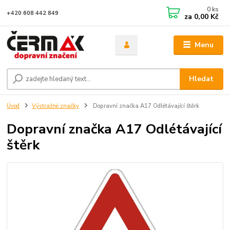
0
ks
+420 608 442 849
za
0,00 Kč
Menu
Hledat
Úvod
Výstražné značky
Dopravní značka A17 Odlétávající štěrk
Dopravní značka A17 Odlétávající
štěrk