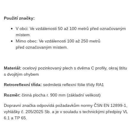
Použití značky:
V obci: Ve vzdálenosti 50 až 100 metrů před označovaným
místem.
Mimo obec: Ve vzdálenosti 100 až 250 metrů
před označovaným místem.
Materiál:
ocelový pozinkovaný plech s dvěma C profily, okraj štítu
s dvojitým ohybem
Retroreflexní třída:
sedmiletá reflexní fólie třídy RA1
Rozměr:
činná plocha r. 900 mm (základní velikost)
Dopravní značka odpovídá požadavkům normy ČSN EN 12899-1,
vyhlášky č. 205/2025 Sb. a je v souladu s technickými předpisy VL
6.1 a TP 65.