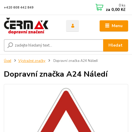
0
ks
+420 608 442 849
za
0,00 Kč
Menu
Hledat
Úvod
Výstražné značky
Dopravní značka A24 Náledí
Dopravní značka A24 Náledí