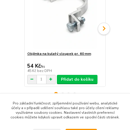
Objímka na kulatý sloupek pr. 60 mm
Sada na upe
54 Kč
168 Kč
/
ks
/
ks
45 Kč
bez DPH
139 Kč
bez 
Přidat do košíku
Pro základní funkčnost, zpříjemnění používání webu, analytické
účely a v případě udělení souhlasu také pro účely cílení reklamy
využíváme soubory cookies. Nastavení vlastních preferencí
Zboží zařazeno v kategoriích
cookies můžete kdykoli upravit odkazem ve spodní části stránek.
Výstražné značky