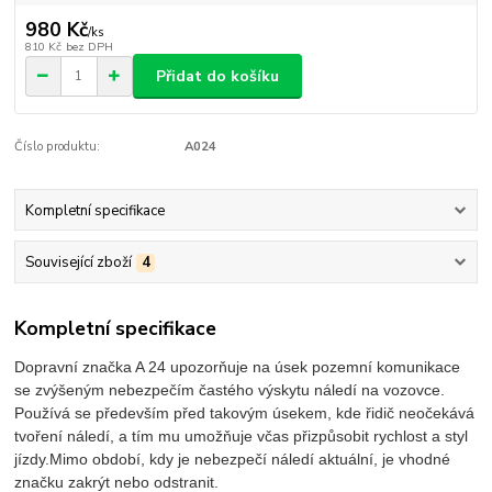
980 Kč
/
ks
810 Kč
bez DPH
Přidat do košíku
Číslo produktu:
A024
Kompletní specifikace
Související zboží
4
Kompletní specifikace
Dopravní značka A 24 upozorňuje na úsek pozemní komunikace
se zvýšeným nebezpečím častého výskytu náledí na vozovce.
Používá se především před takovým úsekem, kde řidič neočekává
tvoření náledí, a tím mu umožňuje včas přizpůsobit rychlost a styl
jízdy.
Mimo období, kdy je nebezpečí náledí aktuální, je vhodné
značku zakrýt nebo odstranit.