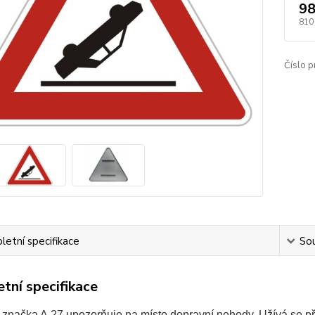
98
810
Číslo p
etní specifikace
Sou
tní specifikace
 značka A 27 upozorňuje na místo dopravní nehody. Užívá se 