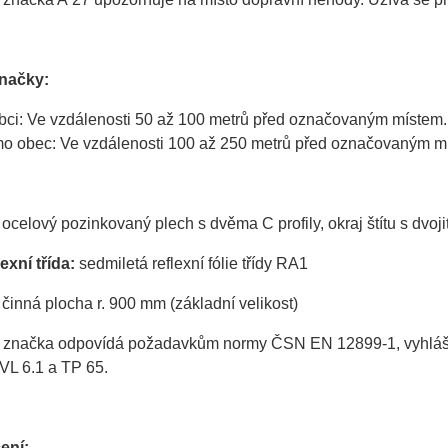
značky:
bci: Ve vzdálenosti 50 až 100 metrů před označovaným místem.
o obec: Ve vzdálenosti 100 až 250 metrů před označovaným m
ocelový pozinkovaný plech s dvěma C profily, okraj štítu s dvo
exní třída:
sedmiletá reflexní fólie třídy RA1
činná plocha r. 900 mm (základní velikost)
 značka odpovídá požadavkům normy ČSN EN 12899-1, vyhlášky 
VL 6.1 a TP 65.
ení: