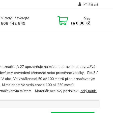
Přihlášení
 si rady? Zavolejte.
0
ks
za
0,00 Kč
 608 442 849
ní značka A 27 upozorňuje na místo dopravní nehody. Užívá
devším v provedení přenosné nebo proměnné značky. Použití
: V obci: Ve vzdálenosti 50 až 100 metrů před označovaným
. Mimo obec: Ve vzdálenosti 100 až 250 metrů
značovaným místem. Materiál: ocelový pozinkov...
celý popis