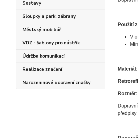
Sestavy
Sloupky a park. zábrany
Použití 
Městský mobiliář
V o
VDZ - šablony pro nástřik
Mim
Údržba komunikací
Realizace značení
Materiál:
Retrorefl
Narozeninové dopravní značky
Rozměr:
Dopravní
předpisy 
Doporuč