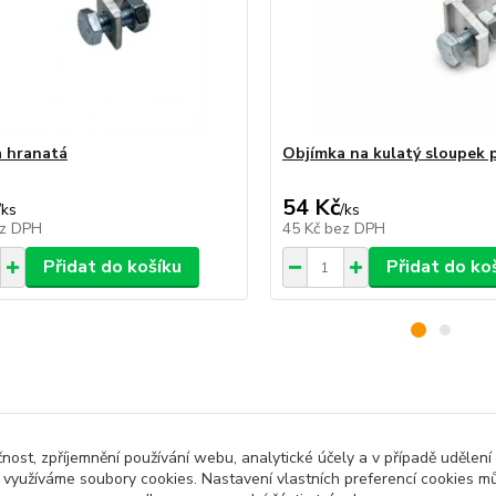
 hranatá
Objímka na kulatý sloupek 
54 Kč
/
ks
/
ks
z DPH
45 Kč
bez DPH
Přidat do košíku
Přidat do ko
zařazeno v kategoriích
čnost, zpříjemnění používání webu, analytické účely a v případě udělení
y využíváme soubory cookies. Nastavení vlastních preferencí cookies mů