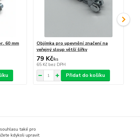
pr. 60 mm
Objímka pro upevnění značení na
Sa
veřejný sloup větší šířky
79 Kč
1
/
ks
65 Kč
bez DPH
13
šíku
Přidat do košíku
 souhlasu také pro
žete kdykoli upravit