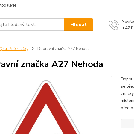
togalerie
Nevíte
Hledat
+420
ýstražné značky
Dopravní značka A27 Nehoda
avní značka A27 Nehoda
Doprav
se pře
značky
místem
před o