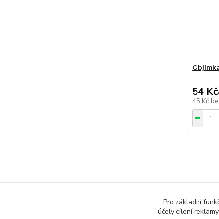
Objímka
54 Kč
45 Kč
be
Zboží 
Pro základní funk
účely cílení reklam