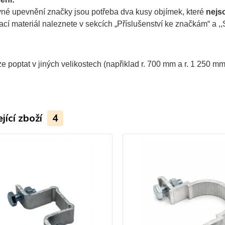
vné upevnění značky jsou potřeba dva kusy objímek, které
nejs
í materiál naleznete v sekcích „Příslušenství ke značkám“ a ,,S
e poptat v jiných velikostech (napřiklad r. 700 mm a r. 1 250 mm
jící zboží
4