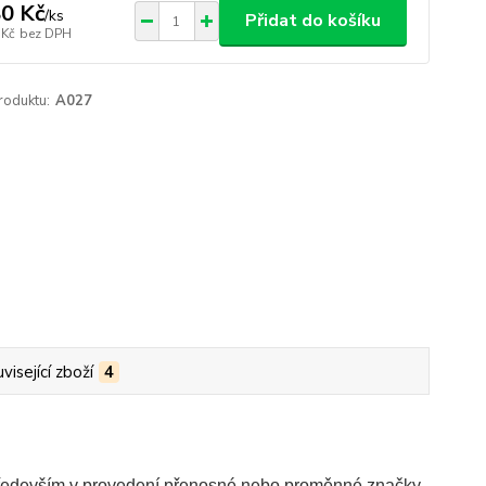
0 Kč
/
ks
Přidat do košíku
 Kč
bez DPH
roduktu:
A027
visející zboží
4
především v provedení přenosné nebo proměnné značky.