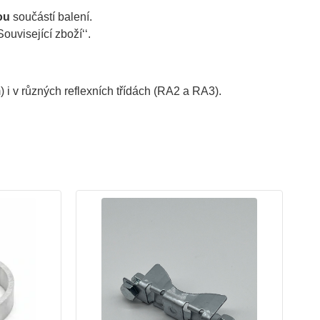
ou
součástí balení.
ouvisející zboží‘‘.
) i v různých reflexních třídách (RA2 a RA3).