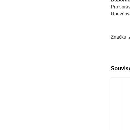
Pro sprá
Upevňovac
Značku lz
Souvise