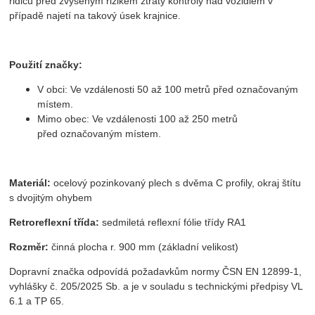
řidičů před zvýšeným rizikem ztráty kontroly nad vozidlem v
případě najetí na takový úsek krajnice.
Použití značky:
V obci: Ve vzdálenosti 50 až 100 metrů před označovaným
místem.
Mimo obec: Ve vzdálenosti 100 až 250 metrů
před označovaným místem.
Materiál:
ocelový pozinkovaný plech s dvěma C profily, okraj štítu
s dvojitým ohybem
Retroreflexní třída:
sedmiletá reflexní fólie třídy RA1
Rozměr:
činná plocha r. 900 mm (základní velikost)
Dopravní značka odpovídá požadavkům normy ČSN EN 12899-1,
vyhlášky č. 205/2025 Sb. a je v souladu s technickými předpisy VL
6.1 a TP 65.