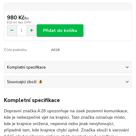
980 Kč
/
ks
810 Kč
bez DPH
Přidat do košíku
Číslo produktu:
A028
Kompletní specifikace
Související zboží
4
Kompletní specifikace
Dopravní značka A 28 upozorňuje na úsek pozemní komunikace,
kde je nebezpečné vjet na krajnici. Tato značka označuje místo,
kde je krajnice snížená, nepevná nebo jinak nevyhovující,
případně tam, kde krajnice chybí úplně. Značka slouží k varování