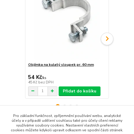
Objímka na kulatý sloupek pr. 60 mm
Sada na upe
54 Kč
168 Kč
/
ks
/
ks
45 Kč
bez DPH
139 Kč
bez 
Přidat do košíku
Pro základní funkčnost, zpříjemnění používání webu, analytické
účely a v případě udělení souhlasu také pro účely cílení reklamy
využíváme soubory cookies. Nastavení vlastních preferencí
Zboží zařazeno v kategoriích
cookies můžete kdykoli upravit odkazem ve spodní části stránek.