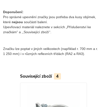
Doporučení:
Pro správné upevnění značky jsou potřeba dva kusy objímek,
které
nejsou
součástí balení.
Upevňovací materiál naleznete v sekcích „Příslušenství ke
značkám“ a ,,Související zboží‘‘.
Značku lze poptat v jiných velikostech (napřiklad r. 700 mm a r.
1 250 mm) i v různých reflexních třídách (RA2 a RA3).
Související zboží
4