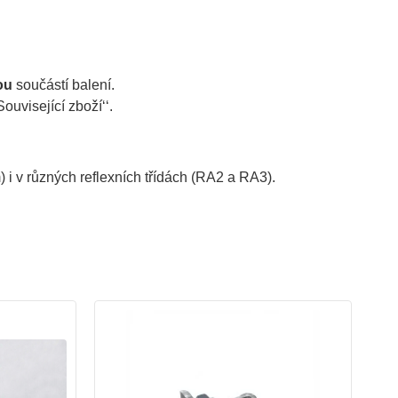
ou
součástí balení.
ouvisející zboží‘‘.
) i v různých reflexních třídách (RA2 a RA3).