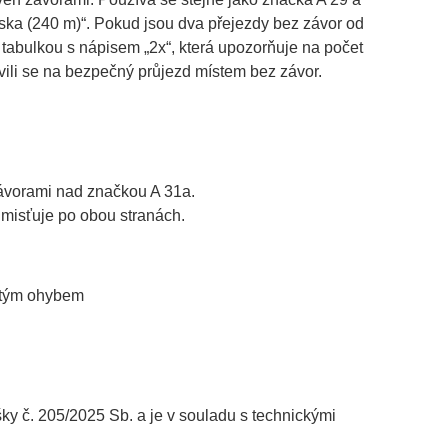
ka (240 m)“. Pokud jsou dva přejezdy bez závor od
abulkou s nápisem „2x“, která upozorňuje na počet
avili se na bezpečný průjezd místem bez závor.​
závorami nad značkou A 31a.
 umisťuje po obou stranách.
jitým ohybem
č. 205/2025 Sb. a je v souladu s technickými