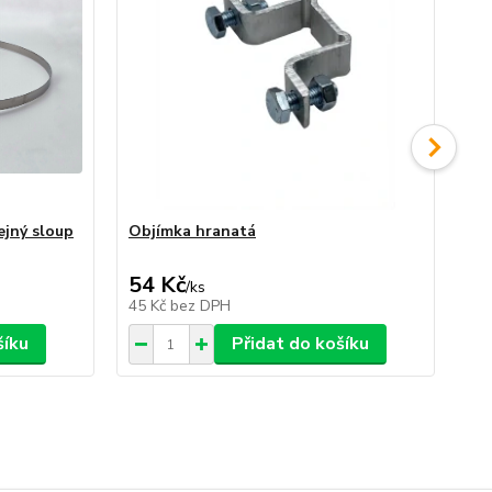
ejný sloup
Objímka hranatá
Ob
veř
54 Kč
79
/
ks
45 Kč
bez DPH
65
šíku
Přidat do košíku