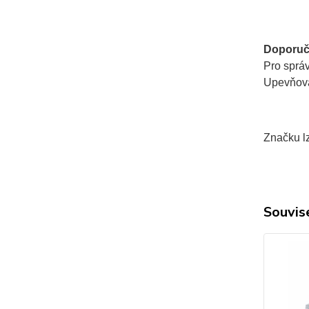
Doporuč
Pro sprá
Upevňovac
Značku lz
Souvise