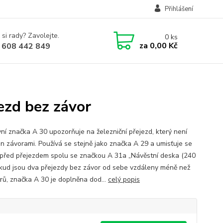
Přihlášení
 si rady? Zavolejte.
0
ks
za
0,00 Kč
 608 442 849
ezd bez závor
ní značka A 30 upozorňuje na železniční přejezd, který není
n závorami. Používá se stejně jako značka A 29 a umisťuje se
před přejezdem spolu se značkou A 31a „Návěstní deska (240
okud jsou dva přejezdy bez závor od sebe vzdáleny méně než
rů, značka A 30 je doplněna dod...
celý popis