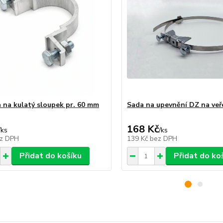
 na kulatý sloupek pr. 60 mm
Sada na upevnění DZ na veř
168 Kč
/
ks
/
ks
z DPH
139 Kč
bez DPH
Přidat do košíku
Přidat do ko