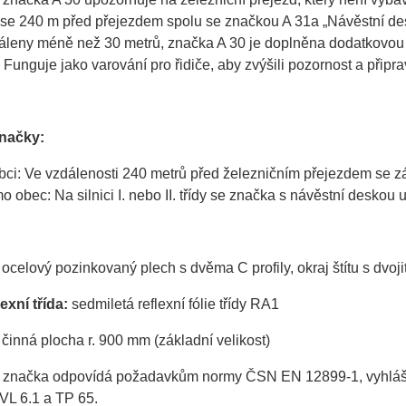
 se 240 m před přejezdem spolu se značkou A 31a „Návěstní des
áleny méně než 30 metrů, značka A 30 je doplněna dodatkovou t
 Funguje jako varování pro řidiče, aby zvýšili pozornost a připr
značky:
bci: Ve vzdálenosti 240 metrů před železničním přejezdem se 
o obec: Na silnici I. nebo II. třídy se značka s návěstní deskou
:
ocelový pozinkovaný plech s dvěma C profily, okraj štítu s dvo
exní třída:
sedmiletá reflexní fólie třídy RA1
činná plocha r. 900 mm (základní velikost)
 značka odpovídá požadavkům normy ČSN EN 12899-1, vyhlášky 
VL 6.1 a TP 65.