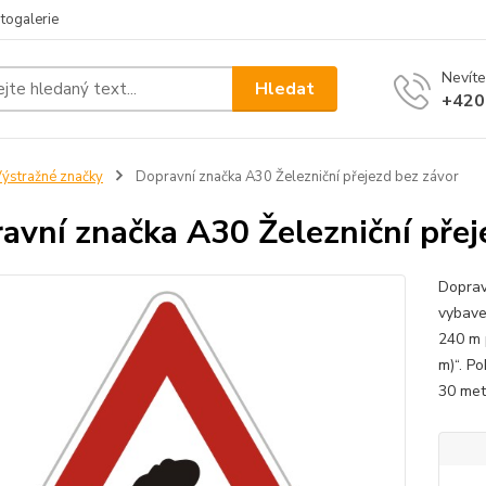
togalerie
Nevíte
Hledat
+420
ýstražné značky
Dopravní značka A30 Železniční přejezd bez závor
avní značka A30 Železniční přej
Doprav
vybave
240 m 
m)“. P
30 met