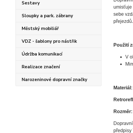
Sestavy
umisťuje
sebe vzd
Sloupky a park. zábrany
přejezdů.
Městský mobiliář
VDZ - šablony pro nástřik
Použití 
Údržba komunikací
V o
Mim
Realizace značení
Narozeninové dopravní značky
Materiál
Retrorefl
Rozměr:
Dopravní
předpisy 