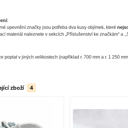
ení:
vné upevnění značky jsou potřeba dva kusy objímek, které
nejs
í materiál naleznete v sekcích „Příslušenství ke značkám“ a ,,S
e poptat v jiných velikostech (napřiklad r. 700 mm a r. 1 250 mm
jící zboží
4