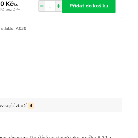
0 Kč
/
ks
Přidat do košíku
 Kč
bez DPH
roduktu:
A030
visející zboží
4
ven závorami. Používá se stejně jako značka A 29 a