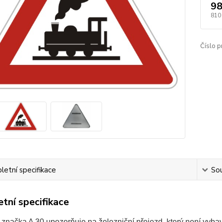
98
810
Číslo p
etní specifikace
Sou
tní specifikace
značka A 30 upozorňuje na železniční přejezd, který není vyba