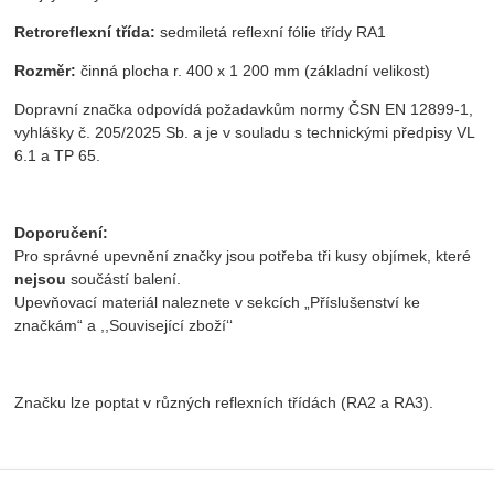
Retroreflexní třída:
sedmiletá reflexní fólie třídy RA1
Rozměr:
činná plocha r. 400 x 1 200 mm (základní velikost)
Dopravní značka odpovídá požadavkům normy ČSN EN 12899-1,
vyhlášky č. 205/2025 Sb. a je v souladu s technickými předpisy VL
6.1 a TP 65.
Doporučení:
Pro správné upevnění značky jsou potřeba tři kusy objímek, které
nejsou
součástí balení.
Upevňovací materiál naleznete v sekcích „Příslušenství ke
značkám“ a ,,Související zboží‘‘
Značku lze poptat v různých reflexních třídách (RA2 a RA3).