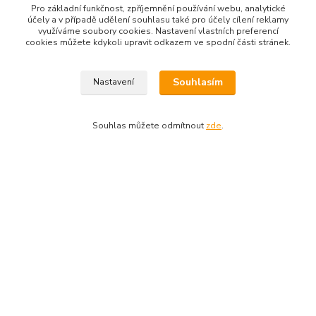
Pro základní funkčnost, zpříjemnění používání webu, analytické
účely a v případě udělení souhlasu také pro účely cílení reklamy
Související zboží
4
využíváme soubory cookies. Nastavení vlastních preferencí
cookies můžete kdykoli upravit odkazem ve spodní části stránek.
Souhlasím
Nastavení
Souhlas můžete odmítnout
zde
.
Objímka hranatá
Objímka na 
54 Kč
54 Kč
/
ks
/
ks