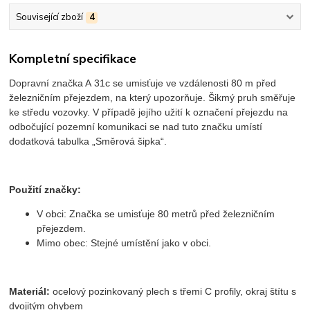
Související zboží
4
Kompletní specifikace
Dopravní značka A 31c se umisťuje ve vzdálenosti 80 m před
železničním přejezdem, na který upozorňuje. Šikmý pruh směřuje
ke středu vozovky. V případě jejího užití k označení přejezdu na
odbočující pozemní komunikaci se nad tuto značku umístí
dodatková tabulka „Směrová šipka“.
Použití značky:
V obci: Značka se umisťuje 80 metrů před železničním
přejezdem.
Mimo obec: Stejné umístění jako v obci.
Materiál:
ocelový pozinkovaný plech s třemi C profily, okraj štítu s
dvojitým ohybem