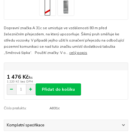
Dopravní značka A 31c se umisťuje ve vzdálenosti 80 m před
železničním přejezdem, na který upozorňuje. Šikmý pruh směřuje ke
středu vozovky. V případě jejího užití k označení přejezdu na odbočující
pozemní komunikaci se nad tuto značku umístí dodatková tabulka
„Směrová šipka“. Použití značky: V o...
celý popis
1 476 Kč
/
ks
1 220 Kč
bez DPH
Přidat do košíku
Číslo produktu:
A031c
Kompletní specifikace