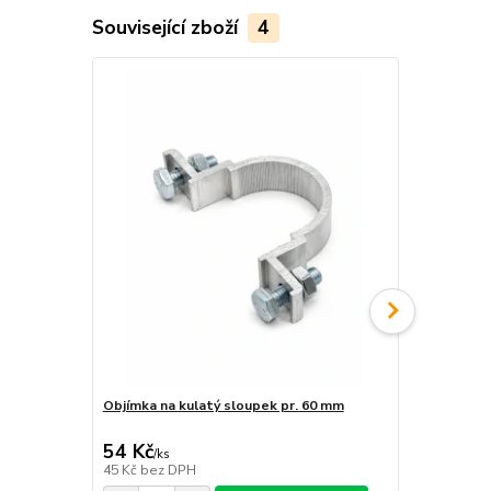
Související zboží
4
Objímka na kulatý sloupek pr. 60 mm
Sada na upe
54 Kč
168 Kč
/
ks
/
ks
45 Kč
bez DPH
139 Kč
bez 