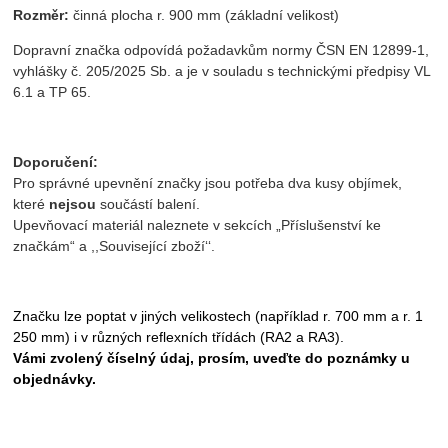
Rozměr:
činná plocha r. 900 mm (základní velikost)
Dopravní značka odpovídá požadavkům normy ČSN EN 12899-1,
vyhlášky č. 205/2025 Sb. a je v souladu s technickými předpisy VL
6.1 a TP 65.
Doporučení:
Pro správné upevnění značky jsou potřeba dva kusy objímek,
které
nejsou
součástí balení.
Upevňovací materiál naleznete v sekcích „Příslušenství ke
značkám“ a ,,Související zboží‘‘.
Značku lze poptat v jiných velikostech (například r. 700 mm a r. 1
250 mm) i v různých reflexních třídách (RA2 a RA3).
Vámi zvolený číselný údaj, prosím, uveďte do poznámky u
objednávky.