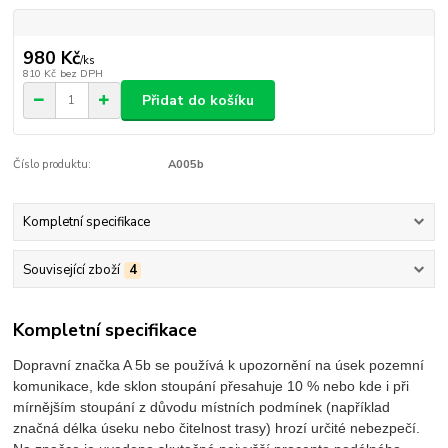
980 Kč
/
ks
810 Kč
bez DPH
Přidat do košíku
Číslo produktu:
A005b
Kompletní specifikace
Související zboží
4
Kompletní specifikace
Dopravní značka A 5b se používá k upozornění na úsek pozemní
komunikace, kde sklon stoupání přesahuje 10 % nebo kde i při
mírnějším stoupání z důvodu místních podmínek (například
značná délka úseku nebo čitelnost trasy) hrozí určité nebezpečí.