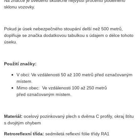
Na značce je uvedeno skutečné nejvyšší procento podélného
sklonu vozovky.
Pokud je úsek nebezpečného stoupání delší než 500 metrů,
doplňuje se značka dodatkovou tabulkou s údajem o délce tohoto
úseku.
Použití značky:
V obci: Ve vzdálenosti 50 až 100 metrů před označovaným
místem.
Mimo obec: Ve vzdálenosti 100 až 250 metrů
před označovaným místem.
Materiál:
ocelový pozinkovaný plech s dvěma C profily, okraj štítu
s dvojitým ohybem
Retroreflexní třída:
sedmiletá reflexní fólie třídy RA1