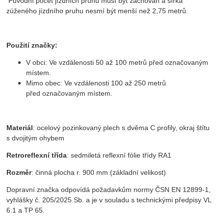
Původní počet jízdních pruhů musí být zachován a šířka
zúženého jízdního pruhu nesmí být menší než 2,75 metrů.
Použití značky:
V obci: Ve vzdálenosti 50 až 100 metrů před označovaným
místem.
Mimo obec: Ve vzdálenosti 100 až 250 metrů
před označovaným místem.
Materiál
: ocelový pozinkovaný plech s dvěma C profily, okraj štítu
s dvojitým ohybem
Retroreflexní třída
: sedmiletá reflexní fólie třídy RA1
Rozměr
: činná plocha r. 900 mm (základní velikost)
Dopravní značka odpovídá požadavkům normy ČSN EN 12899-1,
vyhlášky č. 205/2025 Sb. a je v souladu s technickými předpisy VL
6.1 a TP 65.