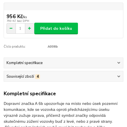
956 Kč
/
ks
790 Kč
bez DPH
Přidat do košíku
Číslo produktu:
A006b
Kompletní specifikace
Související zboží
4
Kompletní specifikace
Dopravní značka A 6b upozorňuje na místo nebo úsek pozemní
komunikace, kde se vozovka oproti předcházejícímu úseku
výrazně zužuje zprava, přičemž symbol značky odpovídá
skutečnému zúžení vozovky buď z levé, nebo z pravé strany.