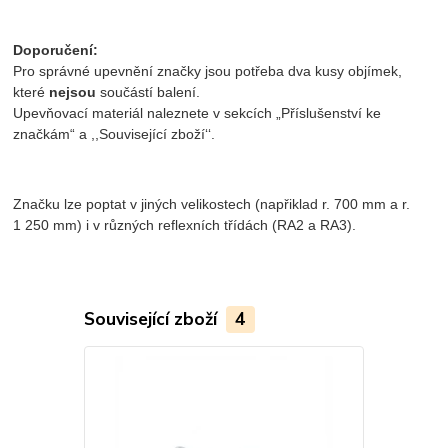
Doporučení:
Pro správné upevnění značky jsou potřeba dva kusy objímek,
které
nejsou
součástí balení.
Upevňovací materiál naleznete v sekcích „Příslušenství ke
značkám“ a ,,Související zboží‘‘.
Značku lze poptat v jiných velikostech (napřiklad r. 700 mm a r.
1 250 mm) i v různých reflexních třídách (RA2 a RA3).
Související zboží
4