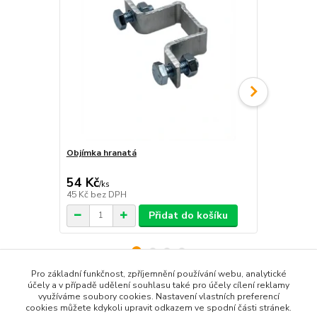
Objímka hranatá
Objímka na 
54 Kč
54 Kč
/
ks
/
ks
45 Kč
bez DPH
45 Kč
bez D
Přidat do košíku
Pro základní funkčnost, zpříjemnění používání webu, analytické
účely a v případě udělení souhlasu také pro účely cílení reklamy
využíváme soubory cookies. Nastavení vlastních preferencí
Zboží zařazeno v kategoriích
cookies můžete kdykoli upravit odkazem ve spodní části stránek.