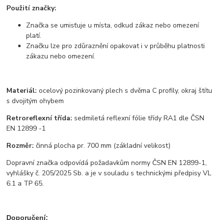
Použití značky:
Značka se umisťuje u místa, odkud zákaz nebo omezení
platí.
Značku lze pro zdůraznění opakovat i v průběhu platnosti
zákazu nebo omezení.
Materiál:
ocelový pozinkovaný plech s dvěma C profily, okraj štítu
s dvojitým ohybem
Retroreflexní třída:
sedmiletá reflexní fólie třídy RA1 dle ČSN
EN 12899 -1
Rozměr:
činná plocha pr. 700 mm (základní velikost)
Dopravní značka odpovídá požadavkům normy ČSN EN 12899-1,
vyhlášky č. 205/2025 Sb. a je v souladu s technickými předpisy VL
6.1 a TP 65.
Doporučení: