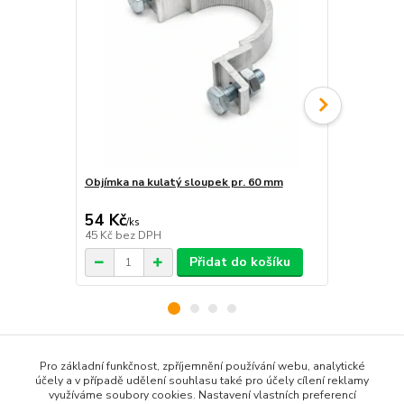
Objímka na kulatý sloupek pr. 60 mm
Objímka hra
54 Kč
54 Kč
/
ks
/
ks
45 Kč
bez DPH
45 Kč
bez D
Přidat do košíku
Pro základní funkčnost, zpříjemnění používání webu, analytické
Zboží zařazeno v kategoriích
účely a v případě udělení souhlasu také pro účely cílení reklamy
využíváme soubory cookies. Nastavení vlastních preferencí
Zákazové značky