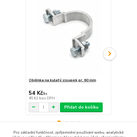
Objímka na kulatý sloupek pr. 60 mm
Objímka hra
54 Kč
54 Kč
/
ks
/
ks
45 Kč
bez DPH
45 Kč
bez D
Přidat do košíku
Pro základní funkčnost, zpříjemnění používání webu, analytické