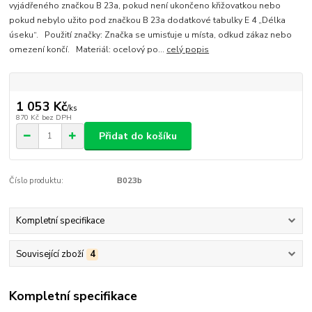
vyjádřeného značkou B 23a, pokud není ukončeno křižovatkou nebo
pokud nebylo užito pod značkou B 23a dodatkové tabulky E 4 „Délka
úseku“. Použití značky: Značka se umisťuje u místa, odkud zákaz nebo
omezení končí. Materiál: ocelový po...
celý popis
1 053 Kč
/
ks
870 Kč
bez DPH
Přidat do košíku
Číslo produktu:
B023b
Kompletní specifikace
Související zboží
4
Kompletní specifikace