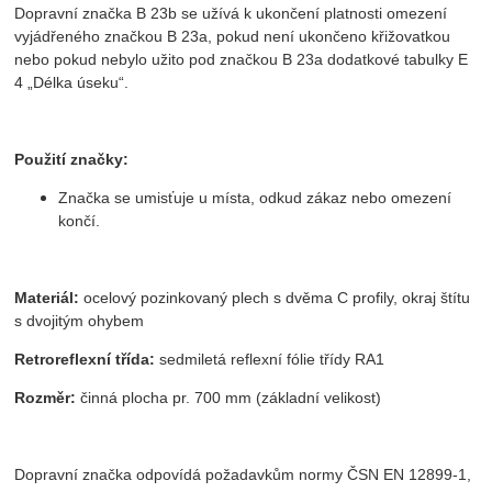
Dopravní značka B 23b se užívá k ukončení platnosti omezení
vyjádřeného značkou B 23a, pokud není ukončeno křižovatkou
nebo pokud nebylo užito pod značkou B 23a dodatkové tabulky E
4 „Délka úseku“.
Použití značky:
Značka se umisťuje u místa, odkud zákaz nebo omezení
končí.
Materiál:
ocelový pozinkovaný plech s dvěma C profily, okraj štítu
s dvojitým ohybem
Retroreflexní třída:
sedmiletá reflexní fólie třídy RA1
Rozměr:
činná plocha pr. 700 mm (základní velikost)
Dopravní značka odpovídá požadavkům normy ČSN EN 12899-1,