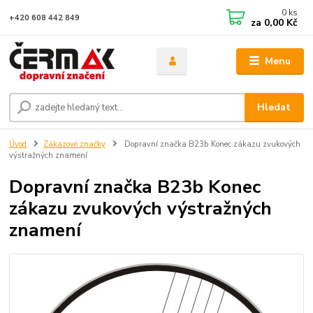
0
ks
+420 608 442 849
za
0,00 Kč
Menu
Hledat
Úvod
Zákazové značky
Dopravní značka B23b Konec zákazu zvukových
výstražných znamení
Dopravní značka B23b Konec
zákazu zvukových výstražných
znamení