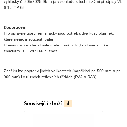
vyhlášky č. 205/2025 Sb. a je v souladu s technickými předpisy VL
6.1 a TP 65.
Doporučení:
Pro správné upevnění značky jsou potřeba dva kusy objímek,
které
nejsou
součástí balení.
Upevňovací materiál naleznete v sekcích „Příslušenství ke
značkám“ a „Související zboží“.
Značku lze poptat v jiných velikostech (napřiklad pr. 500 mm a pr.
900 mm) i v různých reflexních třídách (RA2 a RA3).
Související zboží
4