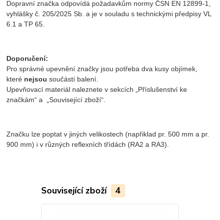
Dopravní značka odpovídá požadavkům normy ČSN EN 12899-1,
vyhlášky č. 205/2025 Sb. a je v souladu s technickými předpisy VL
6.1 a TP 65.
Doporučení:
Pro správné upevnění značky jsou potřeba dva kusy objímek,
které
nejsou
součástí balení.
Upevňovací materiál naleznete v sekcích „Příslušenství ke
značkám“ a „Související zboží“.
Značku lze poptat v jiných velikostech (napřiklad pr. 500 mm a pr.
900 mm) i v různých reflexních třídách (RA2 a RA3).
Související zboží
4