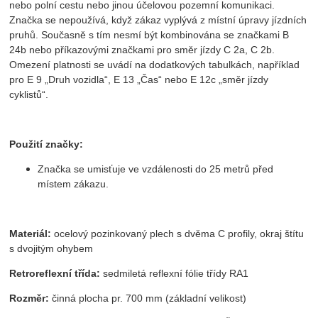
nebo polní cestu nebo jinou účelovou pozemní komunikaci.
Značka se nepoužívá, když zákaz vyplývá z místní úpravy jízdních
pruhů. Současně s tím nesmí být kombinována se značkami B
24b nebo příkazovými značkami pro směr jízdy C 2a, C 2b.
Omezení platnosti se uvádí na dodatkových tabulkách, například
pro E 9 „Druh vozidla“, E 13 „Čas“ nebo E 12c „směr jízdy
cyklistů“.
Použití značky:
Značka se umisťuje ve vzdálenosti do 25 metrů před
místem zákazu.
Materiál:
ocelový pozinkovaný plech s dvěma C profily, okraj štítu
s dvojitým ohybem
Retroreflexní třída:
sedmiletá reflexní fólie třídy RA1
Rozměr:
činná plocha pr. 700 mm (základní velikost)