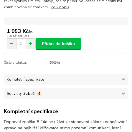
zákaz vyplývá z místní úpravy jízdních pruhů. Současně s tím nesmí být
kombinována se značkam...
celý popis
1 053 Kč
/
ks
870 Kč
bez DPH
Přidat do košíku
Číslo produktu:
B024a
Kompletní specifikace
Související zboží
4
Kompletní specifikace
Dopravní značka B 24a se užívá ke stanovení zákazu odbočování
vpravo na nejbližší křižovatce mimo pozemní komunikaci, lesní