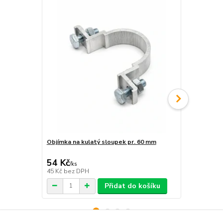
Objímka na kulatý sloupek pr. 60 mm
Objímka hra
54 Kč
54 Kč
/
ks
/
ks
45 Kč
bez DPH
45 Kč
bez D
Přidat do košíku