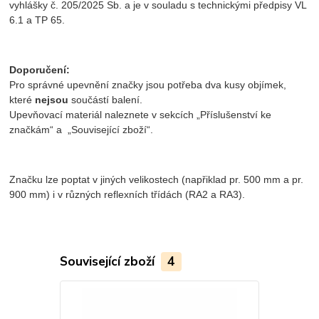
vyhlášky č. 205/2025 Sb. a je v souladu s technickými předpisy VL
6.1 a TP 65.
Doporučení:
Pro správné upevnění značky jsou potřeba dva kusy objímek,
které
nejsou
součástí balení.
Upevňovací materiál naleznete v sekcích „Příslušenství ke
značkám“ a „Související zboží“.
Značku lze poptat v jiných velikostech (napřiklad pr. 500 mm a pr.
900 mm) i v různých reflexních třídách (RA2 a RA3).
Související zboží
4