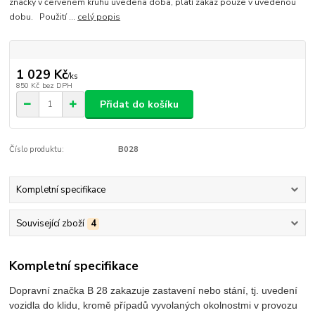
značky v červeném kruhu uvedena doba, platí zákaz pouze v uvedenou
dobu. Použití ...
celý popis
1 029 Kč
/
ks
850 Kč
bez DPH
Přidat do košíku
Číslo produktu:
B028
Kompletní specifikace
Související zboží
4
Kompletní specifikace
Dopravní značka B 28 zakazuje zastavení nebo stání, tj. uvedení
vozidla do klidu, kromě případů vyvolaných okolnostmi v provozu