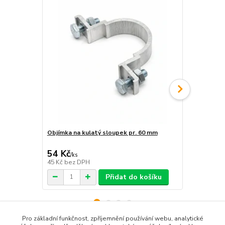
Objímka na kulatý sloupek pr. 60 mm
Objímka hra
54 Kč
54 Kč
/
ks
/
ks
45 Kč
bez DPH
45 Kč
bez D
Přidat do košíku
Pro základní funkčnost, zpříjemnění používání webu, analytické