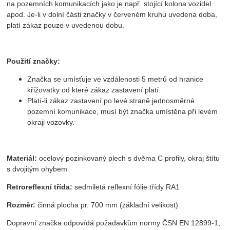
na pozemních komunikacích jako je např. stojící kolona vozidel
apod. Je-li v dolní části značky v červeném kruhu uvedena doba,
platí zákaz pouze v uvedenou dobu.
Použití značky:
Značka se umísťuje ve vzdálenosti 5 metrů od hranice
křižovatky od které zákaz zastavení platí.
Platí-li zákaz zastavení po levé straně jednosměrné
pozemní komunikace, musí být značka umístěna při levém
okraji vozovky.
Materiál:
ocelový pozinkovaný plech s dvěma C profily, okraj štítu
s dvojitým ohybem
Retroreflexní třída:
sedmiletá reflexní fólie třídy RA1
Rozměr:
činná plocha pr. 700 mm (základní velikost)
Dopravní značka odpovídá požadavkům normy ČSN EN 12899-1,