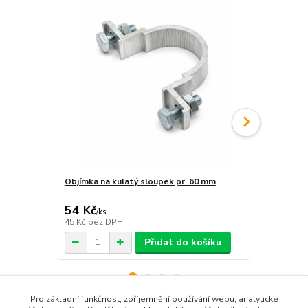
Objímka na kulatý sloupek pr. 60 mm
Objímka hra
54 Kč
54 Kč
/
ks
/
ks
45 Kč
bez DPH
45 Kč
bez D
Přidat do košíku
Pro základní funkčnost, zpříjemnění používání webu, analytické