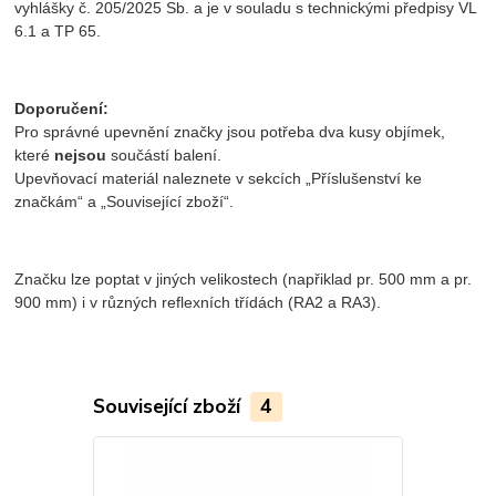
vyhlášky č. 205/2025 Sb. a je v souladu s technickými předpisy VL
6.1 a TP 65.
Doporučení:
Pro správné upevnění značky jsou potřeba dva kusy objímek,
které
nejsou
součástí balení.
Upevňovací materiál naleznete v sekcích „Příslušenství ke
značkám“ a „Související zboží“.
Značku lze poptat v jiných velikostech (napřiklad pr. 500 mm a pr.
900 mm) i v různých reflexních třídách (RA2 a RA3).
Související zboží
4