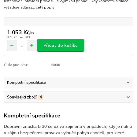
ustanovení pravidel provozu (s výjimkou případů, kdy konkrétní situace
vyžaduje zdůraz...
celý popis
1 053 Kč
/
ks
870 Kč
bez DPH
Přidat do košíku
Číslo produktu:
B030
Kompletní specifikace
Související zboží
4
Kompletní specifikace
Dopravní značka B 30 se užívá zejména v případech, kdy je nutno
v zájmu bezpečnosti provozu vyloučit pohyb chodců, pro které