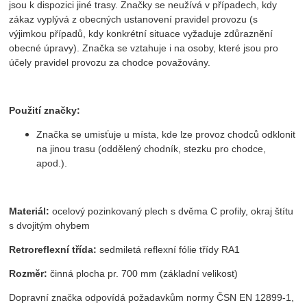
jsou k dispozici jiné trasy. Značky se neužívá v případech, kdy
zákaz vyplývá z obecných ustanovení pravidel provozu (s
výjimkou případů, kdy konkrétní situace vyžaduje zdůraznění
obecné úpravy). Značka se vztahuje i na osoby, které jsou pro
účely pravidel provozu za chodce považovány.
Použití značky:
Značka se umisťuje u místa, kde lze provoz chodců odklonit
na jinou trasu (oddělený chodník, stezku pro chodce,
apod.).
Materiál:
ocelový pozinkovaný plech s dvěma C profily, okraj štítu
s dvojitým ohybem
Retroreflexní třída:
sedmiletá reflexní fólie třídy RA1
Rozměr:
činná plocha pr. 700 mm (základní velikost)
Dopravní značka odpovídá požadavkům normy ČSN EN 12899-1,