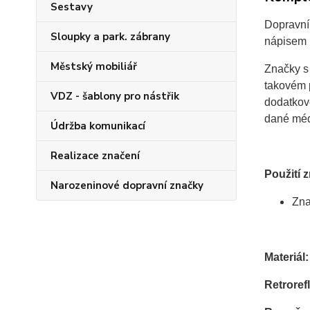
Sestavy
Dopravní 
Sloupky a park. zábrany
nápisem u
Městský mobiliář
Značky s
takovém p
VDZ - šablony pro nástřik
dodatkové
dané mé
Údržba komunikací
Realizace značení
Použití 
Narozeninové dopravní značky
Zna
Materiál:
Retrorefl