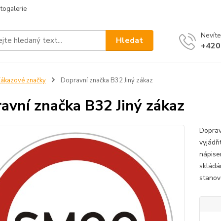
togalerie
Nevíte
Hledat
+420
ákazové značky
Dopravní značka B32 Jiný zákaz
avní značka B32 Jiný zákaz
Doprav
vyjádř
nápise
skládá
stanove