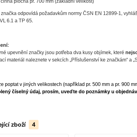
činná plocha pr. 700 mm (základní velikost)
 značka odpovídá požadavkům normy ČSN EN 12899-1, vyhlášky 
VL 6.1 a TP 65.
ení:
vné upevnění značky jsou potřeba dva kusy objímek, které
nejs
í materiál naleznete v sekcích „Příslušenství ke značkám“ a „So
e poptat v jiných velikostech (například pr. 500 mm a pr. 900 mm
lený číselný údaj, prosím, uveďte do poznámky u objednáv
jící zboží
4