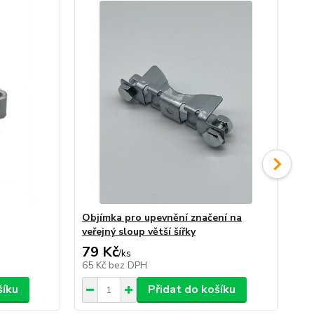
Objímka pro upevnění značení na
Sa
veřejný sloup větší šířky
79 Kč
1
/
ks
65 Kč
bez DPH
13
šíku
Přidat do košíku