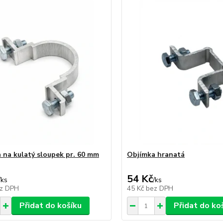
 na kulatý sloupek pr. 60 mm
Objímka hranatá
54 Kč
/
ks
/
ks
z DPH
45 Kč
bez DPH
Přidat do košíku
Přidat do ko