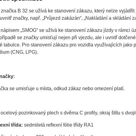
značka B 32 se užívá ke stanovení zákazu, který nelze vyjádři
vnitř značky, např. „Průjezd zakázán“, „Nakládání a skládání 
 nápisem „SMOG“ se užívá ke stanovení zákazu jízdy v rámci úz
řípadě se značky umisťují nejen při vjezdu, ale i uvnitř dotčené
 tabulce. Pro stanovení zákazu pro vozidla využívajících jako 
dium (CNG, LPG).
značky:
čka se umisťuje u místa, odkud zákaz nebo omezení platí.
ocelový pozinkovaný plech s dvěma C profily, okraj štítu s dvo
exní třída:
sedmiletá reflexní fólie třídy RA1