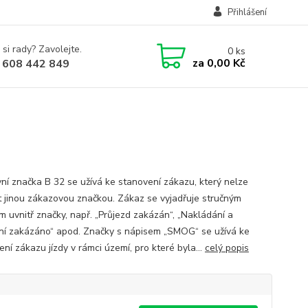
Přihlášení
 si rady? Zavolejte.
0
ks
za
0,00 Kč
 608 442 849
ní značka B 32 se užívá ke stanovení zákazu, který nelze
it jinou zákazovou značkou. Zákaz se vyjadřuje stručným
m uvnitř značky, např. „Průjezd zakázán“, „Nakládání a
ní zakázáno“ apod. Značky s nápisem „SMOG“ se užívá ke
ní zákazu jízdy v rámci území, pro které byla...
celý popis