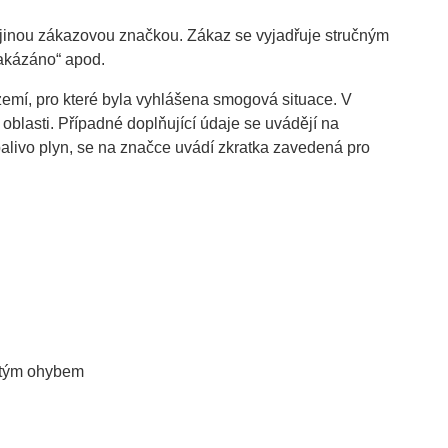
t jinou zákazovou značkou. Zákaz se vyjadřuje stručným
zakázáno“ apod.
emí, pro které byla vyhlášena smogová situace. V
 oblasti. Případné doplňující údaje se uvádějí na
palivo plyn, se na značce uvádí zkratka zavedená pro
jitým ohybem