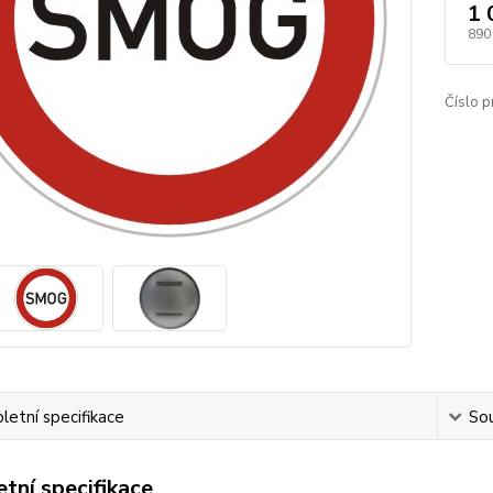
1 
890
Číslo p
etní specifikace
Sou
tní specifikace