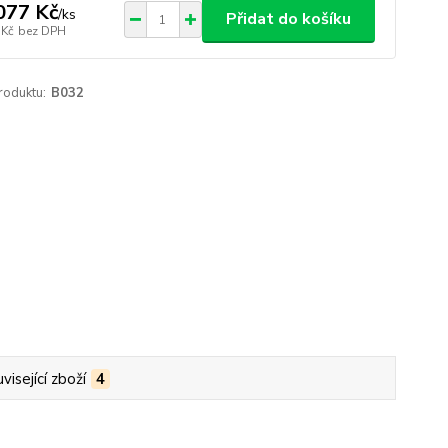
077 Kč
/
ks
Přidat do košíku
 Kč
bez DPH
roduktu:
B032
visející zboží
4