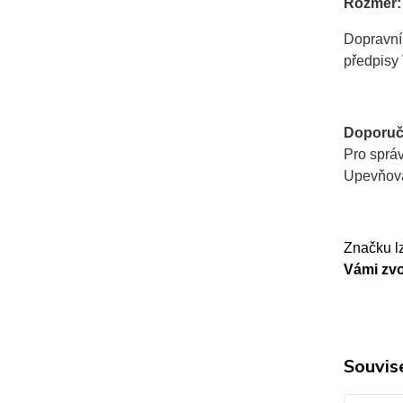
Rozměr:
Dopravní
předpisy 
Doporuč
Pro sprá
Upevňovac
Značku lz
Vámi zvo
Souvise