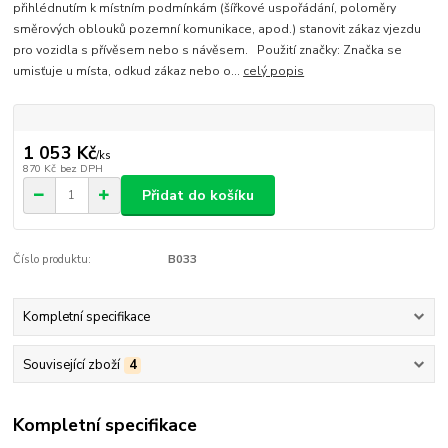
přihlédnutím k místním podmínkám (šířkové uspořádání, poloměry
směrových oblouků pozemní komunikace, apod.) stanovit zákaz vjezdu
pro vozidla s přívěsem nebo s návěsem. Použití značky: Značka se
umisťuje u místa, odkud zákaz nebo o...
celý popis
1 053 Kč
/
ks
870 Kč
bez DPH
Přidat do košíku
Číslo produktu:
B033
Kompletní specifikace
Související zboží
4
Kompletní specifikace