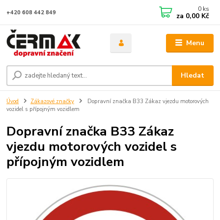
0
ks
+420 608 442 849
za
0,00 Kč
Menu
Hledat
Úvod
Zákazové značky
Dopravní značka B33 Zákaz vjezdu motorových
vozidel s přípojným vozidlem
Dopravní značka B33 Zákaz
vjezdu motorových vozidel s
přípojným vozidlem