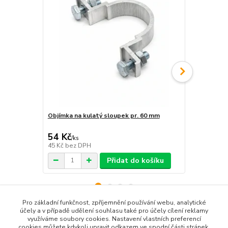
Objímka na kulatý sloupek pr. 60 mm
Objímka hra
54 Kč
54 Kč
/
ks
/
ks
45 Kč
bez DPH
45 Kč
bez D
Přidat do košíku
Pro základní funkčnost, zpříjemnění používání webu, analytické
účely a v případě udělení souhlasu také pro účely cílení reklamy
využíváme soubory cookies. Nastavení vlastních preferencí
Zboží zařazeno v kategoriích
cookies můžete kdykoli upravit odkazem ve spodní části stránek.