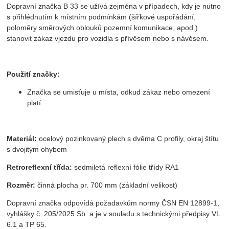
Dopravní značka B 33 se užívá zejména v případech, kdy je nutno
s přihlédnutím k místním podmínkám (šířkové uspořádání,
poloměry směrových oblouků pozemní komunikace, apod.)
stanovit zákaz vjezdu pro vozidla s přívěsem nebo s návěsem.
Použití značky:
Značka se umisťuje u místa, odkud zákaz nebo omezení
platí.
Materiál:
ocelový pozinkovaný plech s dvěma C profily, okraj štítu
s dvojitým ohybem
Retroreflexní třída:
sedmiletá reflexní fólie třídy RA1
Rozměr:
činná plocha pr. 700 mm (základní velikost)
Dopravní značka odpovídá požadavkům normy ČSN EN 12899-1,
vyhlášky č. 205/2025 Sb. a je v souladu s technickými předpisy VL
6.1 a TP 65.