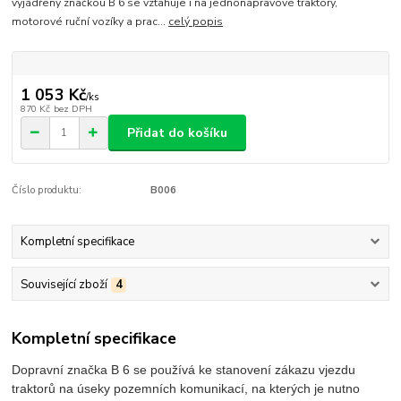
vyjádřený značkou B 6 se vztahuje i na jednonápravové traktory,
motorové ruční vozíky a prac...
celý popis
1 053 Kč
/
ks
870 Kč
bez DPH
Přidat do košíku
Číslo produktu:
B006
Kompletní specifikace
Související zboží
4
Kompletní specifikace
Dopravní značka B 6 se používá ke stanovení zákazu vjezdu
traktorů na úseky pozemních komunikací, na kterých je nutno