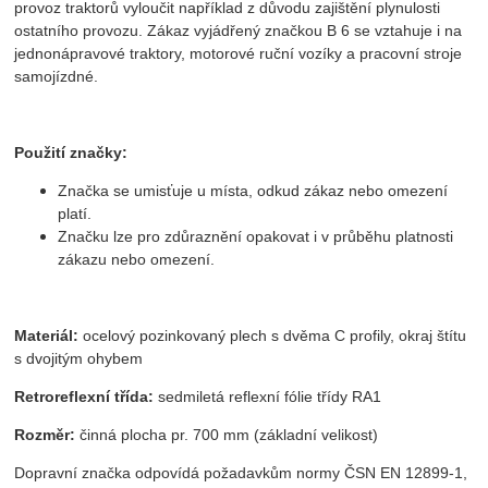
provoz traktorů vyloučit například z důvodu zajištění plynulosti
ostatního provozu. Zákaz vyjádřený značkou B 6 se vztahuje i na
jednonápravové traktory, motorové ruční vozíky a pracovní stroje
samojízdné.
Použití značky:
Značka se umisťuje u místa, odkud zákaz nebo omezení
platí.
Značku lze pro zdůraznění opakovat i v průběhu platnosti
zákazu nebo omezení.
Materiál:
ocelový pozinkovaný plech s dvěma C profily, okraj štítu
s dvojitým ohybem
Retroreflexní třída:
sedmiletá reflexní fólie třídy RA1
Rozměr:
činná plocha pr. 700 mm (základní velikost)
Dopravní značka odpovídá požadavkům normy ČSN EN 12899-1,