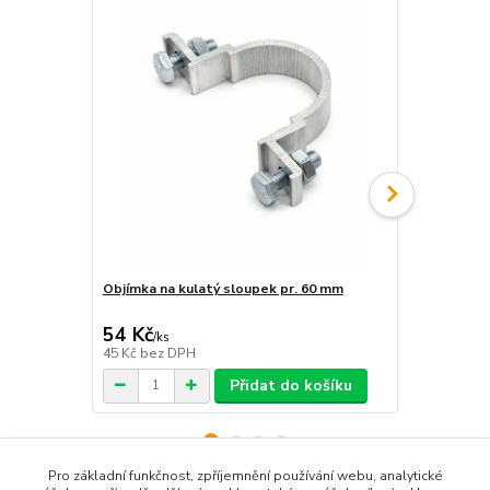
Objímka na kulatý sloupek pr. 60 mm
Objímka hra
54 Kč
54 Kč
/
ks
/
ks
45 Kč
bez DPH
45 Kč
bez D
Přidat do košíku
Pro základní funkčnost, zpříjemnění používání webu, analytické