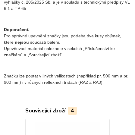
vyhlášky č. 205/2025 Sb. a je v souladu s technickými předpisy VL
6.1 a TP 65.
Doporučení:
Pro správné upevnění značky jsou potřeba dva kusy objímek,
které
nejsou
součástí balení.
Upevňovací materiál naleznete v sekcích „Příslušenství ke
značkám“ a „Související zboží“.
Značku lze poptat v jiných velikostech (napřiklad pr. 500 mm a pr.
900 mm) i v různých reflexních třídách (RA2 a RA3).
Související zboží
4