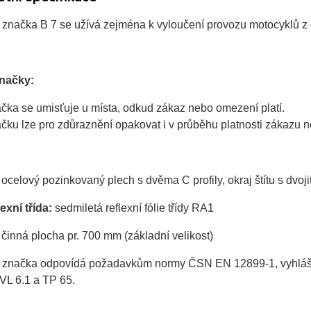
 značka B 7 se užívá zejména k vyloučení provozu motocyklů z 
značky:
čka se umisťuje u místa, odkud zákaz nebo omezení platí.
čku lze pro zdůraznění opakovat i v průběhu platnosti zákazu 
ocelový pozinkovaný plech s dvěma C profily, okraj štítu s dvo
exní třída:
sedmiletá reflexní fólie třídy RA1
činná plocha pr. 700 mm (základní velikost)
 značka odpovídá požadavkům normy ČSN EN 12899-1, vyhlášky 
VL 6.1 a TP 65.