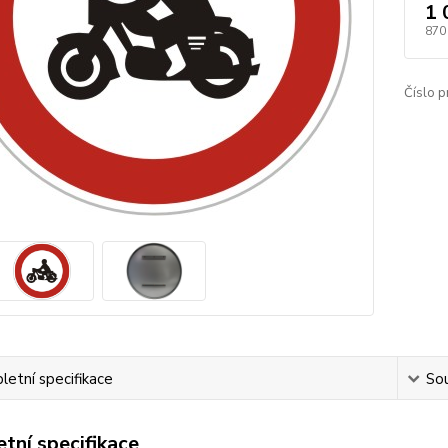
1 
870
Číslo p
etní specifikace
Sou
tní specifikace