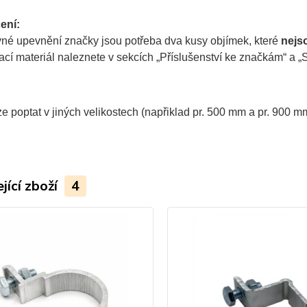
ení:
vné upevnění značky jsou potřeba dva kusy objímek, které
nejs
í materiál naleznete v sekcích „Příslušenství ke značkám“ a „So
e poptat v jiných velikostech (napřiklad pr. 500 mm a pr. 900 mm
jící zboží
4