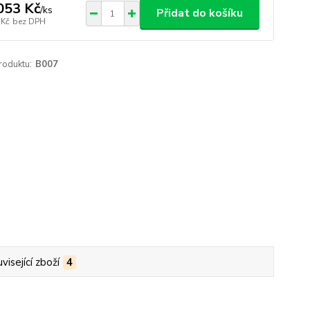
053 Kč
/
ks
Přidat do košíku
 Kč
bez DPH
roduktu:
B007
visející zboží
4