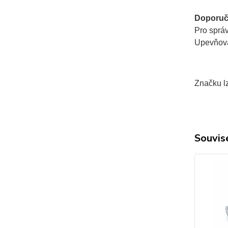
Doporuč
Pro sprá
Upevňovac
Značku lz
Souvise