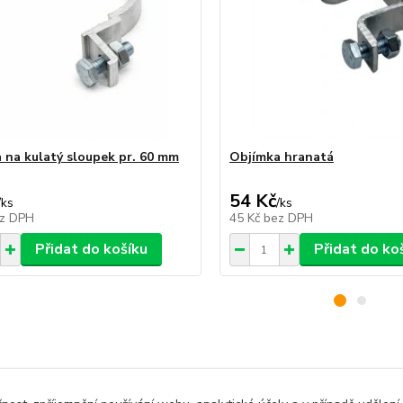
 na kulatý sloupek pr. 60 mm
Objímka hranatá
54 Kč
/
ks
/
ks
z DPH
45 Kč
bez DPH
Přidat do košíku
Přidat do ko