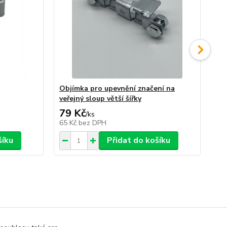
Objímka pro upevnění značení na
Sa
veřejný sloup větší šířky
79 Kč
1
/
ks
65 Kč
bez DPH
13
šíku
Přidat do košíku