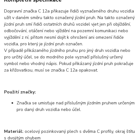
Dopravní značka C 12a přikazuje řidiči vyznačeného druhu vozidla
užít v daném směru takto označený jízdní pruh. Na takto označený
jízdní pruh smí řidiči ostatních druhů vozidel vjet jen při objíždění,
odbočování, otáčení nebo vjíždění na pozemní komunikaci nebo
vyjíždění z ní, přitom nesmí dojít k ohrožení ani omezení řidiče
vozidla, pro který je jízdní pruh označen.
V případě přikázaného jízdního pruhu pro jiný druh vozidla nebo
pro určitý účel, se do modrého pole vyznačí příslušný určený
symbol nebo vhodný nápis. Pokud přikázaný jízdní pruh pokračuje
za křižovatkou, musí se značka C 12a opakovat.
Použití značky:
Značka se umisťuje nad příslušným jízdním pruhem určeným
pro daný druh vozidla nebo účel.
Materiál:
ocelový pozinkovaný plech s dvěma C profily, okraj štítu
s dvojitým ohybem