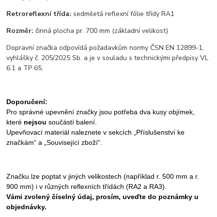
Retroreflexní třída:
sedmiletá reflexní fólie třídy RA1
Rozměr:
činná plocha pr. 700 mm (základní velikost)
Dopravní značka odpovídá požadavkům normy ČSN EN 12899-1,
vyhlášky č. 205/2025 Sb. a je v souladu s technickými předpisy VL
6.1 a TP 65.
Doporučení:
Pro správné upevnění značky jsou potřeba dva kusy objímek,
které
nejsou
součástí balení.
Upevňovací materiál naleznete v sekcích „Příslušenství ke
značkám“ a „Související zboží“.
Značku lze poptat v jiných velikostech (například r. 500 mm a r.
900 mm) i v různých reflexních třídách (RA2 a RA3).
Vámi zvolený číselný údaj, prosím, uveďte do poznámky u
objednávky.