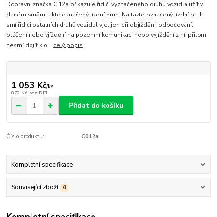
Dopravní značka C 12a přikazuje řidiči vyznačeného druhu vozidla užít v
daném směru takto označený jízdní pruh. Na takto označený jízdní pruh
smí řidiči ostatních druhů vozidel vjet jen při objíždění, odbočování,
otáčení nebo vjíždění na pozemní komunikaci nebo vyjíždění z ní, přitom
nesmí dojít k o...
celý popis
1 053 Kč
/
ks
870 Kč
bez DPH
Přidat do košíku
Číslo produktu:
C012a
Kompletní specifikace
Související zboží
4
Kompletní specifikace