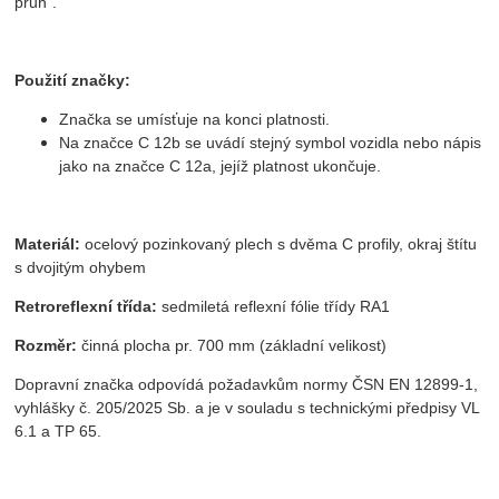
pruh“.
Použití značky:
Značka se umísťuje na konci platnosti.
Na značce C 12b se uvádí stejný symbol vozidla nebo nápis
jako na značce C 12a, jejíž platnost ukončuje.
Materiál:
ocelový pozinkovaný plech s dvěma C profily, okraj štítu
s dvojitým ohybem
Retroreflexní třída:
sedmiletá reflexní fólie třídy RA1
Rozměr:
činná plocha pr. 700 mm (základní velikost)
Dopravní značka odpovídá požadavkům normy ČSN EN 12899-1,
vyhlášky č. 205/2025 Sb. a je v souladu s technickými předpisy VL
6.1 a TP 65.