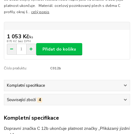
platnost ukončuje. Materiál: ocelový pozinkovaný plech s dvěma C
profily, okraj š...
celý popis
1 053 Kč
/
ks
870 Kč
bez DPH
Přidat do košíku
Číslo produktu:
C012b
Kompletní specifikace
Související zboží
4
Kompletní specifikace
Dopravní značka C 12b ukončuje platnost značky „Přikázaný jízdní