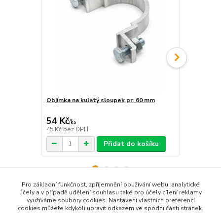
Objímka na kulatý sloupek pr. 60 mm
Objímka hra
54 Kč
54 Kč
/
ks
/
ks
45 Kč
bez DPH
45 Kč
bez D
Přidat do košíku
Pro základní funkčnost, zpříjemnění používání webu, analytické
účely a v případě udělení souhlasu také pro účely cílení reklamy
využíváme soubory cookies. Nastavení vlastních preferencí
Zboží zařazeno v kategoriích
cookies můžete kdykoli upravit odkazem ve spodní části stránek.
Příkazové značky