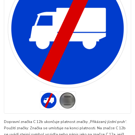
Dopravní značka C 12b ukončuje platnost značky „Přikázaný jízdní pruh“.
Použití značky: Značka se umísťuje na konci platnosti. Na značce C 12b
se uvádí stejný symbol vozidla nebo nápis jako na značce C 12a, jejíž