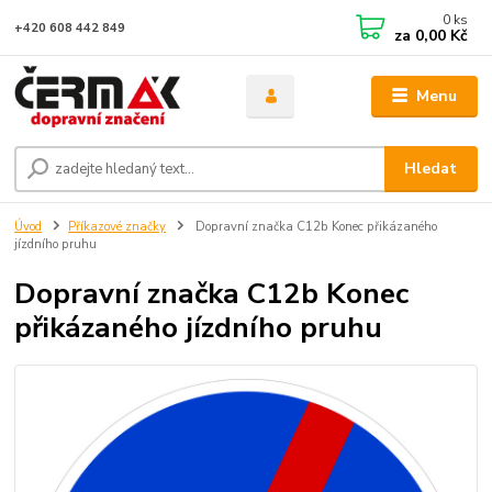
0
ks
+420 608 442 849
za
0,00 Kč
Menu
Hledat
Úvod
Příkazové značky
Dopravní značka C12b Konec přikázaného
jízdního pruhu
Dopravní značka C12b Konec
přikázaného jízdního pruhu