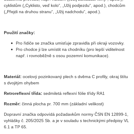
cyklistům („Cyklisto, veď kolo“, „Užij podjezdu“, apod.), chodcům
(„Přejdi na druhou stranu“, „Užij nadchodu“, apod.).
Použití značky:
Pro řidiče se značka umisťuje zpravidla při okraji vozovky.
Pro chodce ji lze umístit na chodníku (pro lepší viditelnost
např. i rovnoběžně s osou pozemní komunikace).
Materiál:
ocelový pozinkovaný plech s dvěma C profily, okraj štítu
s dvojitým ohybem
Retroreflexní třída:
sedmiletá reflexní fólie třídy RA1
Rozměr:
činná plocha pr. 700 mm (základní velikost)
Dopravní značka odpovídá požadavkům normy ČSN EN 12899-1,
vyhlášky č. 205/2025 Sb. a je v souladu s technickými předpisy VL
6.1 a TP 65.