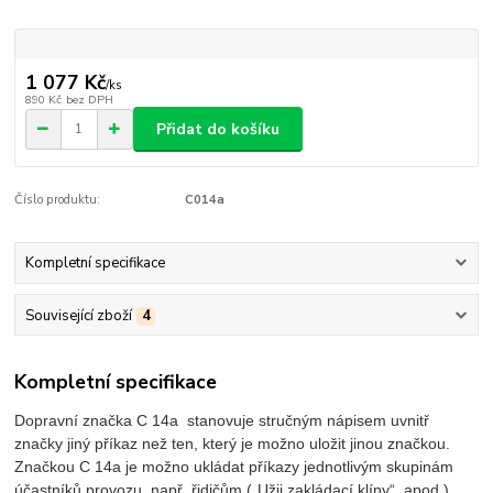
1 077 Kč
/
ks
890 Kč
bez DPH
Přidat do košíku
Číslo produktu:
C014a
Kompletní specifikace
Související zboží
4
Kompletní specifikace
Dopravní značka C 14a stanovuje stručným nápisem uvnitř
značky jiný příkaz než ten, který je možno uložit jinou značkou.
Značkou C 14a je možno ukládat příkazy jednotlivým skupinám
účastníků provozu, např. řidičům („Užij zakládací klíny“, apod.),