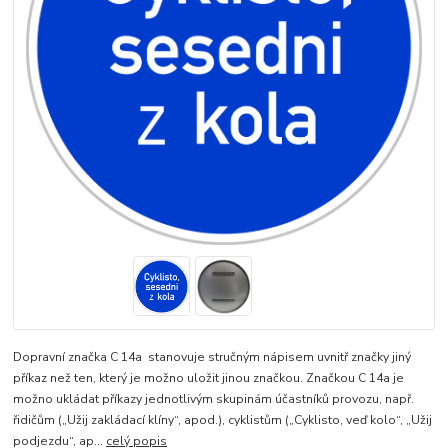
Dopravní značka C 14a stanovuje stručným nápisem uvnitř značky jiný
příkaz než ten, který je možno uložit jinou značkou. Značkou C 14a je
možno ukládat příkazy jednotlivým skupinám účastníků provozu, např.
řidičům („Užij zakládací klíny“, apod.), cyklistům („Cyklisto, veď kolo“, „Užij
podjezdu“, ap...
celý popis