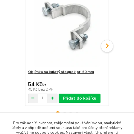
Objímka na kulatý sloupek pr. 60 mm
Objímka hra
54 Kč
54 Kč
/
ks
/
ks
45 Kč
bez DPH
45 Kč
bez D
Přidat do košíku
Pro základní funkčnost, zpříjemnění používání webu, analytické
účely a v případě udělení souhlasu také pro účely cílení reklamy
využíváme soubory cookies. Nastavení vlastních preferencí