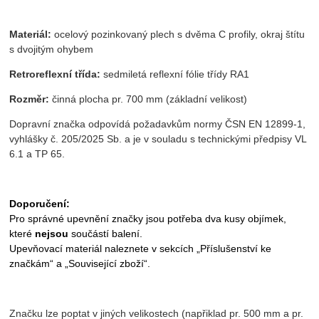
Materiál:
ocelový pozinkovaný plech s dvěma C profily, okraj štítu
s dvojitým ohybem
Retroreflexní třída:
sedmiletá reflexní fólie třídy RA1
Rozměr:
činná plocha pr. 700 mm (základní velikost)
Dopravní značka odpovídá požadavkům normy ČSN EN 12899-1,
vyhlášky č. 205/2025 Sb. a je v souladu s technickými předpisy VL
6.1 a TP 65.
Doporučení:
Pro správné upevnění značky jsou potřeba dva kusy objímek,
které
nejsou
součástí balení.
Upevňovací materiál naleznete v sekcích „Příslušenství ke
značkám“ a „Související zboží“.
Značku lze poptat v jiných velikostech (napřiklad pr. 500 mm a pr.