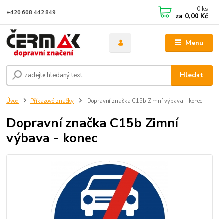
0
ks
+420 608 442 849
za
0,00 Kč
Menu
Hledat
Úvod
Příkazové značky
Dopravní značka C15b Zimní výbava - konec
Dopravní značka C15b Zimní
výbava - konec