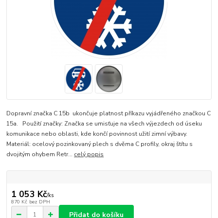
Dopravní značka C 15b ukončuje platnost příkazu vyjádřeného značkou C
15a. Použití značky: Značka se umisťuje na všech výjezdech od úseku
komunikace nebo oblasti, kde končí povinnost užití zimní výbavy.
Materiál: ocelový pozinkovaný plech s dvěma C profily, okraj štítu s
dvojitým ohybem Retr...
celý popis
1 053 Kč
/
ks
870 Kč
bez DPH
Přidat do košíku