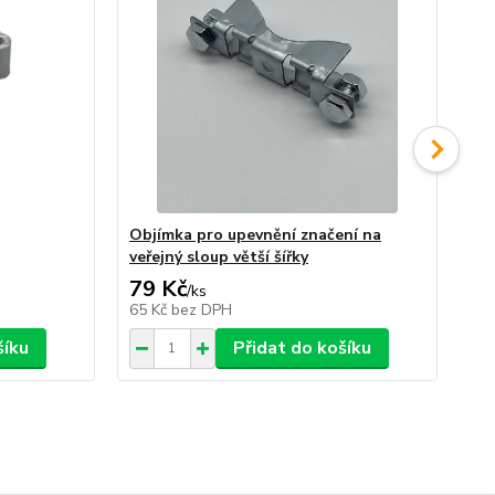
Objímka pro upevnění značení na
Sa
veřejný sloup větší šířky
79 Kč
1
/
ks
65 Kč
bez DPH
13
šíku
Přidat do košíku