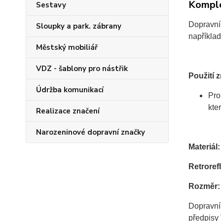
Komple
Sestavy
Dopravní
Sloupky a park. zábrany
napříkla
Městský mobiliář
VDZ - šablony pro nástřik
Použití 
Údržba komunikací
Pro
kte
Realizace značení
Narozeninové dopravní značky
Materiál:
Retrorefl
Rozměr:
Dopravní
předpisy 