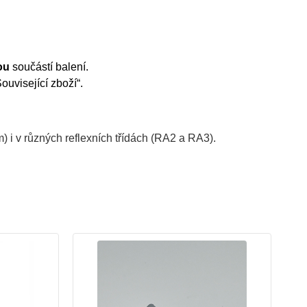
ou
součástí balení.
uvisející zboží“.
) i v různých reflexních třídách (RA2 a RA3).