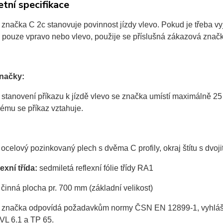
tní specifikace
 značka C 2c stanovuje povinnost jízdy vlevo. Pokud je třeba 
d pouze vpravo nebo vlevo, použije se příslušná zákazová znač
značky:
 stanovení příkazu k jízdě vlevo se značka umístí maximálně 25
rému se příkaz vztahuje.
ocelový pozinkovaný plech s dvěma C profily, okraj štítu s dvo
exní třída:
sedmiletá reflexní fólie třídy RA1
činná plocha pr. 700 mm (základní velikost)
 značka odpovídá požadavkům normy ČSN EN 12899-1, vyhlášky 
VL 6.1 a TP 65.