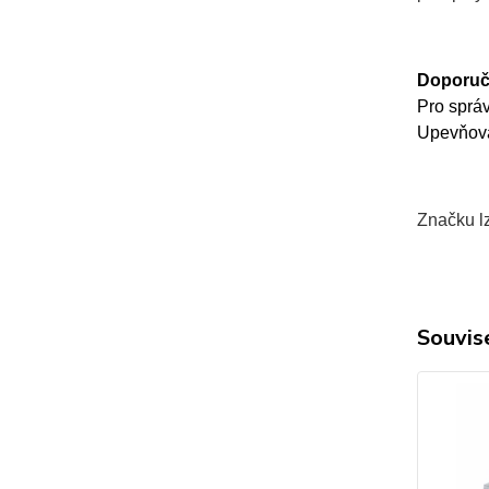
Doporuč
Pro sprá
Upevňovac
Značku lz
Souvise