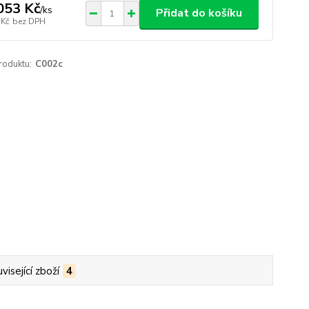
053 Kč
/
ks
Přidat do košíku
 Kč
bez DPH
roduktu:
C002c
visející zboží
4