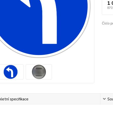
1 
870
Číslo p
etní specifikace
Sou