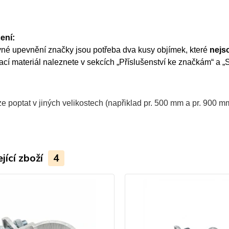
ení:
vné upevnění značky jsou potřeba dva kusy objímek, které
nejs
í materiál naleznete v sekcích „Příslušenství ke značkám“ a „So
e poptat v jiných velikostech (napřiklad pr. 500 mm a pr. 900 mm
jící zboží
4