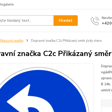
togalerie
Nevíte
Hledat
+420
říkazové značky
Dopravní značka C2c Přikázaný směr jízdy vlevo
avní značka C2c Přikázaný směr 
Doprav
vyjádř
vpravo
B 24b.
umístí