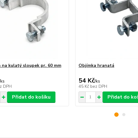
 na kulatý sloupek pr. 60 mm
Objímka hranatá
54 Kč
/
ks
/
ks
z DPH
45 Kč
bez DPH
Přidat do košíku
Přidat do ko