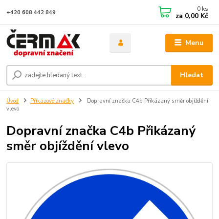
0
ks
+420 608 442 849
za
0,00 Kč
Menu
Hledat
Úvod
Příkazové značky
Dopravní značka C4b Přikázaný směr objíždění
vlevo
Dopravní značka C4b Přikázaný
směr objíždění vlevo