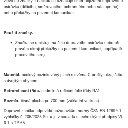
vlevo od značky. Značkou se označuje směr objíždění dopravního
ostrůvku (dělicího, směrovacího, ochranného nebo nástupního)
nebo překážky na pozemní komunikaci.
Použití značky:
Značka se umisťuje na čelo dopravního ostrůvku nebo při
pravém okraji překážky na pozemní komunikaci, popřípadě
pracovního stroje.
Materiál:
ocelový pozinkovaný plech s dvěma C profily, okraj štítu
s dvojitým ohybem
Retroreflexní třída:
sedmiletá reflexní fólie třídy RA1
Rozměr:
činná plocha pr. 700 mm (základní velikost)
Dopravní značka odpovídá požadavkům normy ČSN EN 12899-1,
vyhlášky č. 205/2025 Sb. a je v souladu s technickými předpisy VL
6.1 a TP 65.