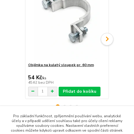
Objímka na kulatý sloupek pr. 60 mm
Objímka hra
54 Kč
54 Kč
/
ks
/
ks
45 Kč
bez DPH
45 Kč
bez D
Přidat do košíku
Pro základní funkčnost, zpříjemnění používání webu, analytické
účely a v případě udělení souhlasu také pro účely cílení reklamy
využíváme soubory cookies. Nastavení vlastních preferencí
Zboží zařazeno v kategoriích
cookies můžete kdykoli upravit odkazem ve spodní části stránek.