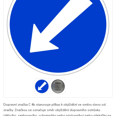
Dopravní značka C 4b stanovuje příkaz k objíždění ve směru vlevo od
značky. Značkou se označuje směr objíždění dopravního ostrůvku
(dělicího, směrovacího, ochranného nebo nástupního) nebo překážky na