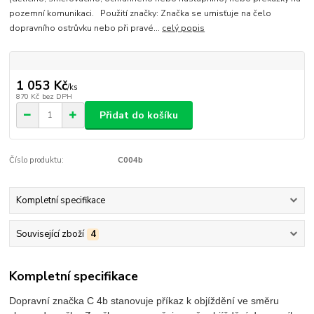
pozemní komunikaci. Použití značky: Značka se umisťuje na čelo
dopravního ostrůvku nebo při pravé...
celý popis
1 053 Kč
/
ks
870 Kč
bez DPH
Přidat do košíku
Číslo produktu:
C004b
Kompletní specifikace
Související zboží
4
Kompletní specifikace
Dopravní značka C 4b stanovuje příkaz k objíždění ve směru