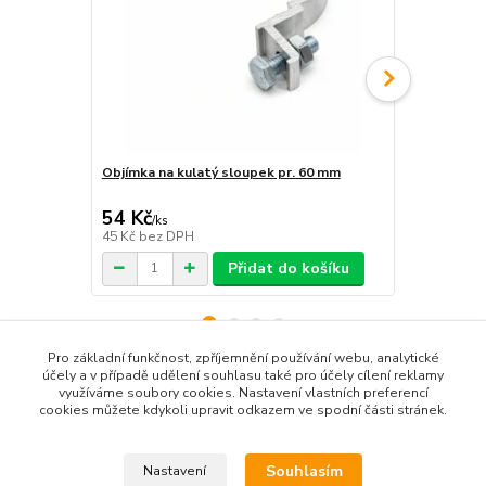
Objímka na kulatý sloupek pr. 60 mm
Objímka hra
54 Kč
54 Kč
/
ks
/
ks
45 Kč
bez DPH
45 Kč
bez D
Přidat do košíku
Pro základní funkčnost, zpříjemnění používání webu, analytické
účely a v případě udělení souhlasu také pro účely cílení reklamy
využíváme soubory cookies. Nastavení vlastních preferencí
Zboží zařazeno v kategoriích
cookies můžete kdykoli upravit odkazem ve spodní části stránek.
Příkazové značky
Souhlasím
Nastavení