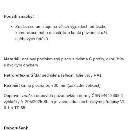
Použití značky:
Značka se umisťuje na všech výjezdech od úseku
komunikace nebo oblasti, kde končí povinnost užití
sněhových řetězů.
Materiál:
ocelový pozinkovaný plech s dvěma C profily, okraj štítu
s dvojitým ohybem
Retroreflexní třída:
sedmiletá reflexní fólie třídy RA1
Rozměr:
činná plocha pr. 700 mm (základní velikost)
Dopravní značka odpovídá požadavkům normy ČSN EN 12899-1,
vyhlášky č. 205/2025 Sb. a je v souladu s technickými předpisy VL
6.1 a TP 65.
Doporučení: