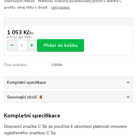
sněhových řetězů. Materiál: ocelový pozinkovaný plech s dvěma C
profily, okraj štítu s dvojit...
celý popis
1 053 Kč
/
ks
870 Kč
bez DPH
Přidat do košíku
Číslo produktu:
C005b
Kompletní specifikace
Související zboží
4
Kompletní specifikace
Dopravní značka C 5b se používá k ukončení platnosti omezení
vyjádřeného značkou C 5a.