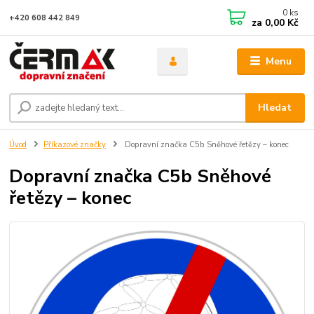
0
ks
+420 608 442 849
za
0,00 Kč
Menu
Hledat
Úvod
Příkazové značky
Dopravní značka C5b Sněhové řetězy – konec
Dopravní značka C5b Sněhové
řetězy – konec