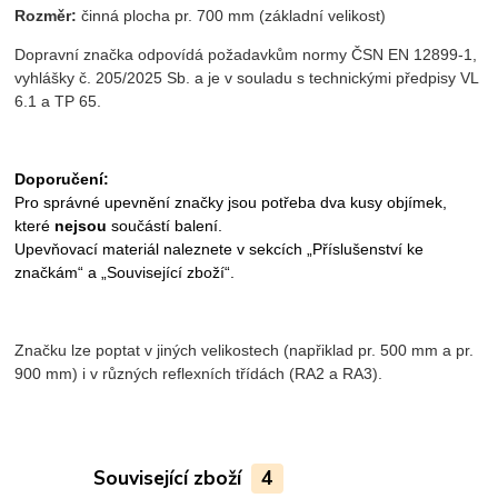
Rozměr:
činná plocha pr. 700 mm (základní velikost)
Dopravní značka odpovídá požadavkům normy ČSN EN 12899-1,
vyhlášky č. 205/2025 Sb. a je v souladu s technickými předpisy VL
6.1 a TP 65.
Doporučení:
Pro správné upevnění značky jsou potřeba dva kusy objímek,
které
nejsou
součástí balení.
Upevňovací materiál naleznete v sekcích „Příslušenství ke
značkám“ a „Související zboží“.
Značku lze poptat v jiných velikostech (napřiklad pr. 500 mm a pr.
900 mm) i v různých reflexních třídách (RA2 a RA3).
Související zboží
4