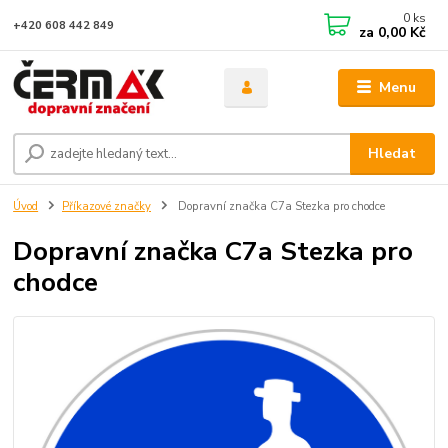
0
ks
+420 608 442 849
za
0,00 Kč
Menu
Hledat
Úvod
Příkazové značky
Dopravní značka C7a Stezka pro chodce
Dopravní značka C7a Stezka pro
chodce