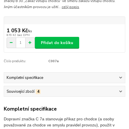
značky B 30 „Zákaz vstupu chodců“ ve směru zákazu vstupu chodců.
Jiným účastníkům provozu je užití...
celý popis
1 053 Kč
/
ks
870 Kč
bez DPH
Přidat do košíku
Číslo produktu:
C007a
Kompletní specifikace
Související zboží
4
Kompletní specifikace
Dopravní značka C 7a stanovuje příkaz pro chodce (a osoby
považované za chodce ve smyslu pravidel provozu), použít v