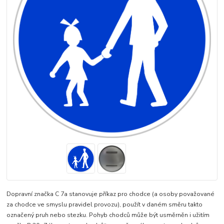
Dopravní značka C 7a stanovuje příkaz pro chodce (a osoby považované
za chodce ve smyslu pravidel provozu), použít v daném směru takto
označený pruh nebo stezku. Pohyb chodců může být usměrněn i užitím