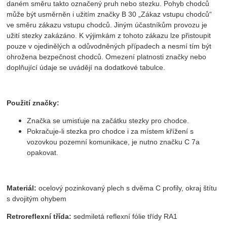
daném směru takto označený pruh nebo stezku. Pohyb chodců
může být usměrněn i užitím značky B 30 „Zákaz vstupu chodců“
ve směru zákazu vstupu chodců. Jiným účastníkům provozu je
užití stezky zakázáno. K výjimkám z tohoto zákazu lze přistoupit
pouze v ojedinělých a odůvodněných případech a nesmí tím být
ohrožena bezpečnost chodců. Omezení platnosti značky nebo
doplňující údaje se uvádějí na dodatkové tabulce.
Použití značky:
Značka se umisťuje na začátku stezky pro chodce.
Pokračuje-li stezka pro chodce i za místem křížení s
vozovkou pozemní komunikace, je nutno značku C 7a
opakovat.
Materiál:
ocelový pozinkovaný plech s dvěma C profily, okraj štítu
s dvojitým ohybem
Retroreflexní třída:
sedmiletá reflexní fólie třídy RA1