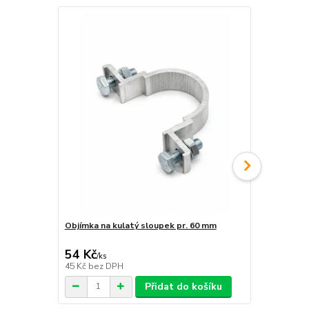
Objímka na kulatý sloupek pr. 60 mm
Objímka hra
54 Kč
54 Kč
/
ks
/
ks
45 Kč
bez DPH
45 Kč
bez D
Přidat do košíku