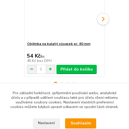
Objímka na kulatý sloupek pr. 60 mm
Objímka hra
54 Kč
54 Kč
/
ks
/
ks
45 Kč
bez DPH
45 Kč
bez D
Přidat do košíku
Pro základní funkčnost, zpříjemnění používání webu, analytické
účely a v případě udělení souhlasu také pro účely cílení reklamy
využíváme soubory cookies. Nastavení vlastních preferencí
Zboží zařazeno v kategoriích
cookies můžete kdykoli upravit odkazem ve spodní části stránek.
Příkazové značky
Souhlasím
Nastavení