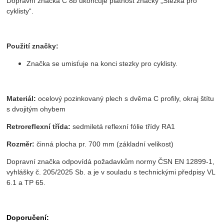
Dopravní značka C 8b ukončuje platnost značky „Stezka pro
cyklisty“.
Použití značky:
Značka se umisťuje na konci stezky pro cyklisty.
Materiál:
ocelový pozinkovaný plech s dvěma C profily, okraj štítu
s dvojitým ohybem
Retroreflexní třída:
sedmiletá reflexní fólie třídy RA1
Rozměr:
činná plocha pr. 700 mm (základní velikost)
Dopravní značka odpovídá požadavkům normy ČSN EN 12899-1,
vyhlášky č. 205/2025 Sb. a je v souladu s technickými předpisy VL
6.1 a TP 65.
Doporučení: