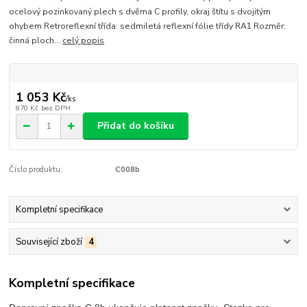
ocelový pozinkovaný plech s dvěma C profily, okraj štítu s dvojitým
ohybem Retroreflexní třída: sedmiletá reflexní fólie třídy RA1 Rozměr:
činná ploch...
celý popis
1 053 Kč
/
ks
870 Kč
bez DPH
Přidat do košíku
Číslo produktu:
C008b
Kompletní specifikace
Související zboží
4
Kompletní specifikace