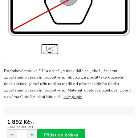
Dodatková tabulka E 11a označuje úsek dálnice, jehož užití není
zpoplatněno časovým poplatkem. Tabulku lze použít také k označení
úseku silnice, jehož užití není na rozdíl od předcházejícího úseku
zpoplatněno časovým poplatkem. Materiál: ocelový pozinkovaný plech
s dvěma C profily, okraj štítu s d...
celý popis
1 892 Kč
/
ks
1 564 Kč
bez DPH
Přidat do košíku