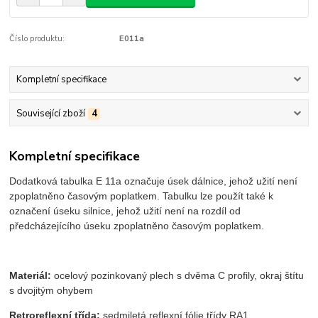
Číslo produktu:
E011a
Kompletní specifikace
Související zboží
4
Kompletní specifikace
Dodatková tabulka E 11a označuje úsek dálnice, jehož užití není
zpoplatněno časovým poplatkem. Tabulku lze použít také k
označení úseku silnice, jehož užití není na rozdíl od
předcházejícího úseku zpoplatněno časovým poplatkem.
Materiál:
ocelový pozinkovaný plech s dvěma C profily, okraj štítu
s dvojitým ohybem
Retroreflexní třída:
sedmiletá reflexní fólie třídy RA1