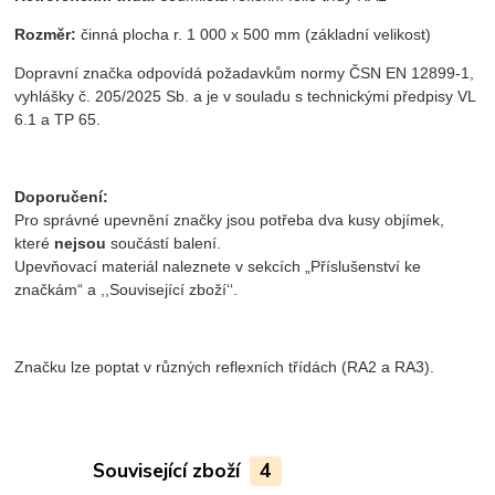
Rozměr:
činná plocha r. 1 000 x 500 mm (základní velikost)
Dopravní značka odpovídá požadavkům normy ČSN EN 12899-1,
vyhlášky č. 205/2025 Sb. a je v souladu s technickými předpisy VL
6.1 a TP 65.
Doporučení:
Pro správné upevnění značky jsou potřeba dva kusy objímek,
které
nejsou
součástí balení.
Upevňovací materiál naleznete v sekcích „Příslušenství ke
značkám“ a ,,Související zboží‘‘.
Značku lze poptat v různých reflexních třídách (RA2 a RA3).
Související zboží
4