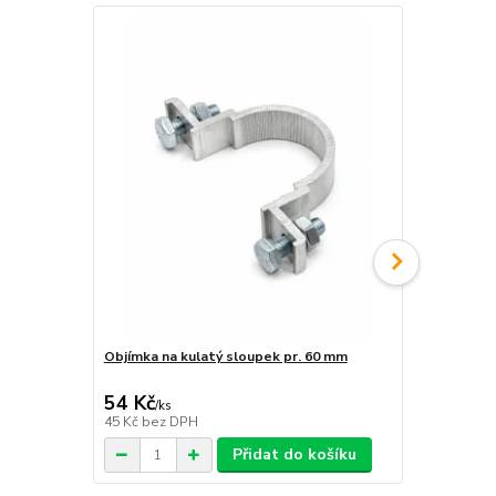
Objímka na kulatý sloupek pr. 60 mm
Objímka hra
54 Kč
54 Kč
/
ks
/
ks
45 Kč
bez DPH
45 Kč
bez D
Přidat do košíku