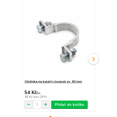
Objímka na kulatý sloupek pr. 60 mm
Objímka hra
54 Kč
54 Kč
/
ks
/
ks
45 Kč
bez DPH
45 Kč
bez D
Přidat do košíku