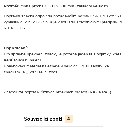
Rozměr:
činná plocha r. 500 x 300 mm (základní velikost)
Dopravní značka odpovídá požadavkům normy ČSN EN 12899-1,
vyhlášky č. 205/2025 Sb. a je v souladu s technickými předpisy VL
6.1 a TP 65.
Doporučení:
Pro správné upevnění značky je potřeba jeden kus objímky, která
není
součástí balení.
Upevňovací materiál naleznete v sekcích „Příslušenství ke
značkám“ a ,,Související zboží‘‘.
Značku lze poptat v různých reflexních třídách (RA2 a RA3).
Související zboží
4