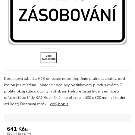
Dodatková tabulka E 13 omezuje nebo doplňuje platnost značky, pod
kterou je umístěna. Materiál: ocelový pozinkovaný plech s dvěma C
profily, okraj štítu s dvojitým ohybem Retroreflexní třída: sedmiletá
reflexní fólie třídy RA1 Rozměr: činná plocha r. 500 x 300 mm (základní
velikost) Dopravní značk...
celý popis
641 Kč
/
ks
530 Kč
bez DPH