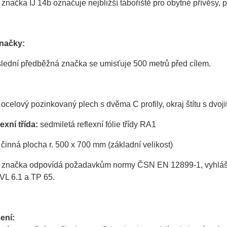
značka IJ 14b označuje nejbližší tábořiště pro obytné přívěsy
značky:
lední předběžná značka se umisťuje 500 metrů před cílem.
ocelový pozinkovaný plech s dvěma C profily, okraj štítu s dvo
exní třída:
sedmiletá reflexní fólie třídy RA1
činná plocha r. 500 x 700 mm (základní velikost)
 značka odpovídá požadavkům normy ČSN EN 12899-1, vyhlášky 
VL 6.1 a TP 65.
ení: