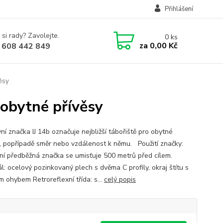
Přihlášení
 si rady? Zavolejte.
0
ks
za
0,00 Kč
 608 442 849
ěsy
 obytné přívěsy
ní značka IJ 14b označuje nejbližší tábořiště pro obytné
y, popřípadě směr nebo vzdálenost k němu. Použití značky:
ní předběžná značka se umisťuje 500 metrů před cílem.
l: ocelový pozinkovaný plech s dvěma C profily, okraj štítu s
m ohybem Retroreflexní třída: s...
celý popis