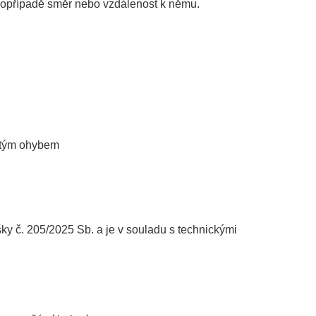
, popřípadě směr nebo vzdálenost k němu.
jitým ohybem
č. 205/2025 Sb. a je v souladu s technickými