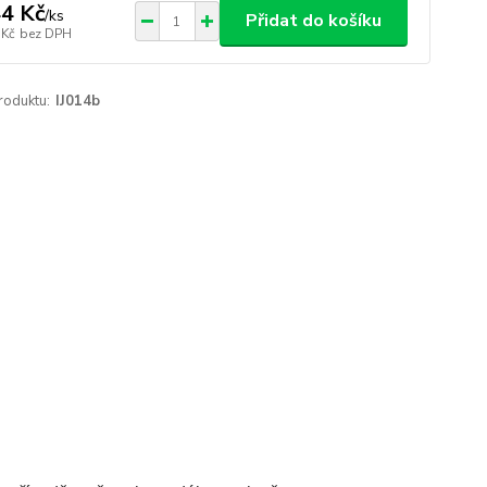
4 Kč
/
ks
Přidat do košíku
 Kč
bez DPH
roduktu:
IJ014b