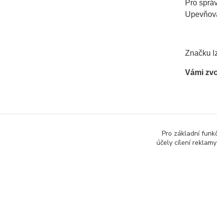
Pro sprá
Upevňovac
Značku lz
Vámi zvo
Zboží 
Pro základní funk
účely cílení reklam
Infor