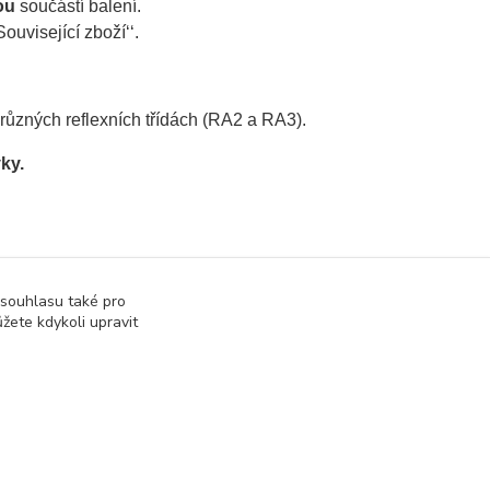
ou
součástí balení.
ouvisející zboží‘‘.
v různých reflexních třídách (RA2 a RA3).
vky
.
 souhlasu také pro
žete kdykoli upravit
Vytvořeno na
Eshop-rychle.cz