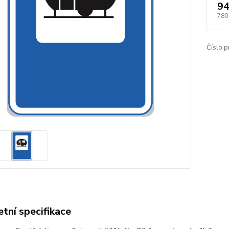
94
780
Číslo p
tní specifikace