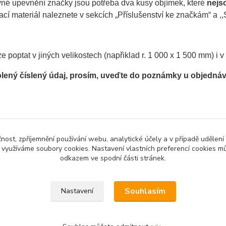
vné upevnění značky jsou potřeba dva kusy objímek, které
nejs
í materiál naleznete v sekcích „Příslušenství ke značkám“ a ,,S
e poptat v jiných velikostech (napřiklad r. 1 000 x 1 500 mm) i 
lený číslený údaj, prosím, uveďte do poznámky u objedná
zařazeno v kategoriích
čnost, zpříjemnění používání webu, analytické účely a v případě udělení
y využíváme soubory cookies. Nastavení vlastních preferencí cookies mů
mativní značky jiné
odkazem ve spodní části stránek.
Souhlasím
Nastavení