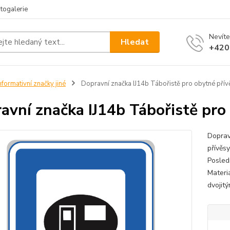
togalerie
Nevíte
Hledat
+420
nformativní značky jiné
Dopravní značka IJ14b Tábořistě pro obytné přív
avní značka IJ14b Tábořistě pro
Doprav
přívěs
Posled
Materiá
dvojitý