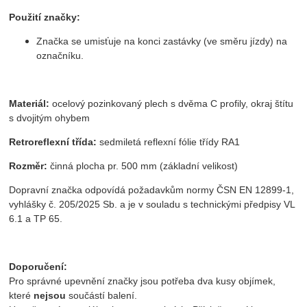
Použití značky:
Značka se umisťuje na konci zastávky (ve směru jízdy) na
označníku.
Materiál:
ocelový pozinkovaný plech s dvěma C profily, okraj štítu
s dvojitým ohybem
Retroreflexní třída:
sedmiletá reflexní fólie třídy RA1
Rozměr:
činná plocha pr. 500 mm (základní velikost)
Dopravní značka odpovídá požadavkům normy ČSN EN 12899-1,
vyhlášky č. 205/2025 Sb. a je v souladu s technickými předpisy VL
6.1 a TP 65.
Doporučení:
Pro správné upevnění značky jsou potřeba dva kusy objímek,
které
nejsou
součástí balení.