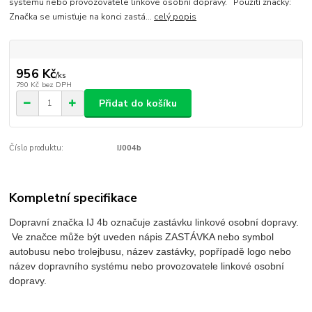
systému nebo provozovatele linkové osobní dopravy. Použití značky:
Značka se umisťuje na konci zastá...
celý popis
956 Kč
/
ks
790 Kč
bez DPH
Přidat do košíku
Číslo produktu:
IJ004b
Kompletní specifikace
Dopravní značka IJ 4b označuje zastávku linkové osobní dopravy.
Ve značce může být uveden nápis ZASTÁVKA nebo symbol
autobusu nebo trolejbusu, název zastávky, popřípadě logo nebo
název dopravního systému nebo provozovatele linkové osobní
dopravy.