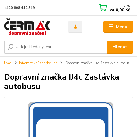
0
ks
+420 608 442 849
za
0,00 Kč
Menu
Hledat
Úvod
Informativní značky jiné
Dopravní značka IJ4c Zastávka autobusu
Dopravní značka IJ4c Zastávka
autobusu