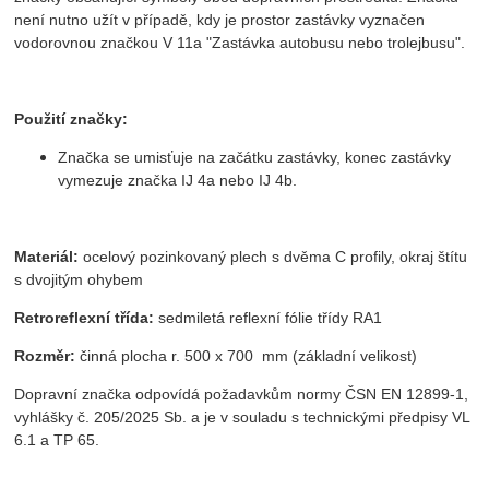
není nutno užít v případě, kdy je prostor zastávky vyznačen
vodorovnou značkou V 11a "Zastávka autobusu nebo trolejbusu".
Použití značky:
Značka se umisťuje na začátku zastávky, konec zastávky
vymezuje značka IJ 4a nebo IJ 4b.
Materiál:
ocelový pozinkovaný plech s dvěma C profily, okraj štítu
s dvojitým ohybem
Retroreflexní třída:
sedmiletá reflexní fólie třídy RA1
Rozměr:
činná plocha r. 500 x 700 mm (základní velikost)
Dopravní značka odpovídá požadavkům normy ČSN EN 12899-1,
vyhlášky č. 205/2025 Sb. a je v souladu s technickými předpisy VL
6.1 a TP 65.