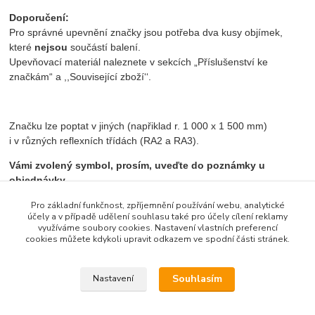
Doporučení:
Pro správné upevnění značky jsou potřeba dva kusy objímek,
které
nejsou
součástí balení.
Upevňovací materiál naleznete v sekcích „Příslušenství ke
značkám“ a ,,Související zboží‘‘.
Značku lze poptat v jiných (napřiklad r. 1 000 x 1 500 mm)
i v různých reflexních třídách (RA2 a RA3).
Vámi zvolený symbol, prosím, uveďte do poznámky u
objednávky
.
Pro základní funkčnost, zpříjemnění používání webu, analytické
účely a v případě udělení souhlasu také pro účely cílení reklamy
využíváme soubory cookies. Nastavení vlastních preferencí
Zboží zařazeno v kategoriích
cookies můžete kdykoli upravit odkazem ve spodní části stránek.
Informativní značky jiné
Souhlasím
Nastavení