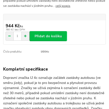
případně pokud umístění zastávky není dostatečně zřetelné nebo pokud
se zastávka nachází v jízdním pruhu...
celý popis
944 Kč
/
ks
780 Kč
bez DPH
Přidat do košíku
Číslo produktu:
IJ004c
Kompletní specifikace
Dopravní značka IJ 4c označuje začátek zastávky autobusu (ve
směru jízdy), pokud je to pro bezpečnost a plynulost provozu
významné. Značky se užívá zejména k označení zastávky delší
než 30 metrů, případně pokud umístění zastávky není dostatečně
zřetelné nebo pokud se zastávka nachází v jízdním pruhu. K
označení společné zastávky autobusu a trolejbusu se užívá jedné
značky obsahující symboly obou dopravních prostředků. Značku