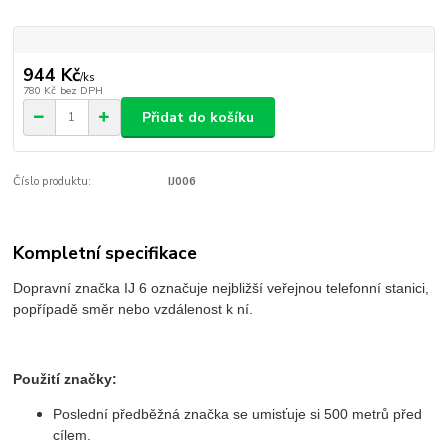
944 Kč
/
ks
780 Kč
bez DPH
Přidat do košíku
Číslo produktu:
IJ006
Kompletní specifikace
Dopravní značka IJ 6 označuje nejbližší veřejnou telefonní stanici,
popřípadě směr nebo vzdálenost k ní.
Použití značky:
Poslední předběžná značka se umisťuje si 500 metrů před
cílem.