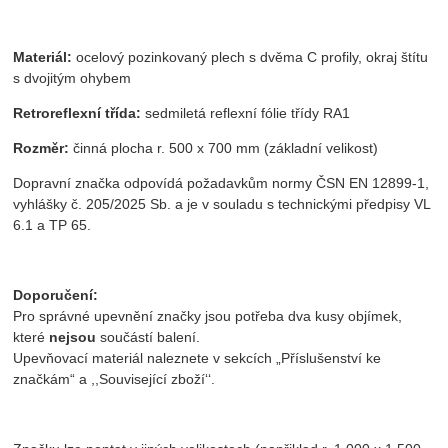
Materiál:
ocelový pozinkovaný plech s dvěma C profily, okraj štítu
s dvojitým ohybem
Retroreflexní třída:
sedmiletá reflexní fólie třídy RA1
Rozměr:
činná plocha r. 500 x 700 mm (základní velikost)
Dopravní značka odpovídá požadavkům normy ČSN EN 12899-1,
vyhlášky č. 205/2025 Sb. a je v souladu s technickými předpisy VL
6.1 a TP 65.
Doporučení:
Pro správné upevnění značky jsou potřeba dva kusy objímek,
které
nejsou
součástí balení.
Upevňovací materiál naleznete v sekcích „Příslušenství ke
značkám“ a ,,Související zboží‘‘.